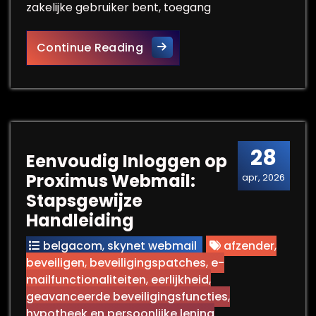
zakelijke gebruiker bent, toegang
Alles over het veilig inlogge
Continue Reading
28
Eenvoudig Inloggen op
Proximus Webmail:
apr, 2026
Stapsgewijze
Handleiding
belgacom
,
skynet webmail
afzender
,
beveiligen
,
beveiligingspatches
,
e-
mailfunctionaliteiten
,
eerlijkheid
,
geavanceerde beveiligingsfuncties
,
hypotheek en persoonlijke lening