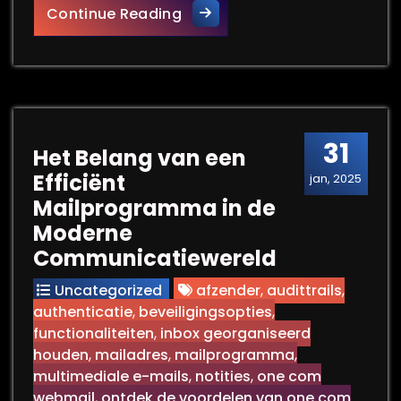
Tips voor het Beveiligen van 
Continue Reading
31
Het Belang van een
Efficiënt
jan, 2025
Mailprogramma in de
Moderne
Communicatiewereld
Uncategorized
afzender
,
audittrails
,
authenticatie
,
beveiligingsopties
,
functionaliteiten
,
inbox georganiseerd
houden
,
mailadres
,
mailprogramma
,
multimediale e-mails
,
notities
,
one com
webmail
,
ontdek de voordelen van one.com