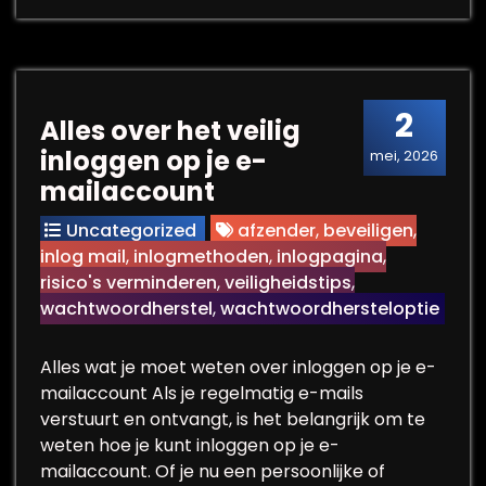
2
Alles over het veilig
inloggen op je e-
mei, 2026
mailaccount
Uncategorized
afzender
,
beveiligen
,
inlog mail
,
inlogmethoden
,
inlogpagina
,
risico's verminderen
,
veiligheidstips
,
wachtwoordherstel
,
wachtwoordhersteloptie
Alles wat je moet weten over inloggen op je e-
mailaccount Als je regelmatig e-mails
verstuurt en ontvangt, is het belangrijk om te
weten hoe je kunt inloggen op je e-
mailaccount. Of je nu een persoonlijke of