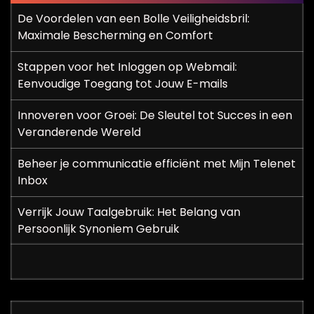
p
De Voordelen van een Bolle Veiligheidsbril:
a
Maximale Bescherming en Comfort
g
Stappen voor het Inloggen op Webmail:
i
Eenvoudige Toegang tot Jouw E-mails
n
Innoveren voor Groei: De Sleutel tot Succes in een
Veranderende Wereld
e
r
Beheer je communicatie efficiënt met Mijn Telenet
Inbox
i
Verrijk Jouw Taalgebruik: Het Belang van
n
Persoonlijk Synoniem Gebruik
g