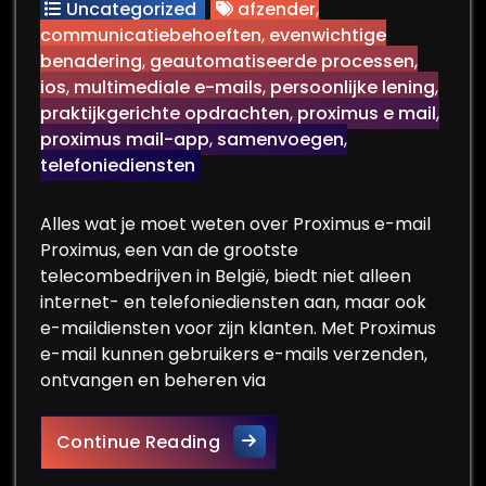
Uncategorized
afzender
,
communicatiebehoeften
,
evenwichtige
benadering
,
geautomatiseerde processen
,
ios
,
multimediale e-mails
,
persoonlijke lening
,
praktijkgerichte opdrachten
,
proximus e mail
,
proximus mail-app
,
samenvoegen
,
telefoniediensten
Alles wat je moet weten over Proximus e-mail
Proximus, een van de grootste
telecombedrijven in België, biedt niet alleen
internet- en telefoniediensten aan, maar ook
e-maildiensten voor zijn klanten. Met Proximus
e-mail kunnen gebruikers e-mails verzenden,
ontvangen en beheren via
Alles over Proximus e-mail:
Continue Reading