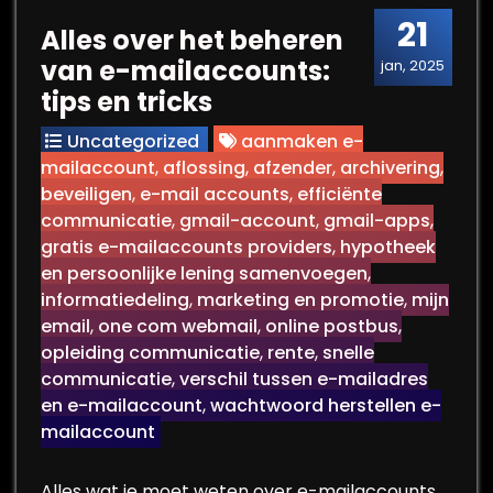
21
Alles over het beheren
van e-mailaccounts:
jan, 2025
tips en tricks
Uncategorized
aanmaken e-
mailaccount
,
aflossing
,
afzender
,
archivering
,
beveiligen
,
e-mail accounts
,
efficiënte
communicatie
,
gmail-account
,
gmail-apps
,
gratis e-mailaccounts providers
,
hypotheek
en persoonlijke lening samenvoegen
,
informatiedeling
,
marketing en promotie
,
mijn
email
,
one com webmail
,
online postbus
,
opleiding communicatie
,
rente
,
snelle
communicatie
,
verschil tussen e-mailadres
en e-mailaccount
,
wachtwoord herstellen e-
mailaccount
Alles wat je moet weten over e-mailaccounts