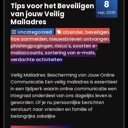
8
Tips voor het Beveiligen
van jouw Veilig
sep, 2025
Mailadres
Uncategorized
afzender
,
beveiligen
,
hoe aanmelden
,
nieuwsbrieven ontvangen
,
phishingpogingen
,
risico's
,
soorten e-
mailaccounts
,
sortering van e-mails
,
verdachte activiteiten
Veilig Mailadres: Bescherming van Jouw Online
Communicatie Een veilig mailadres is essentieel
in een tijdperk waarin online communicatie een
integraal onderdeel van ons dagelijks leven is
geworden. Of je nu persoonlijke berichten
verstuurt naar vrienden en familie of
belangrijke zakelijke