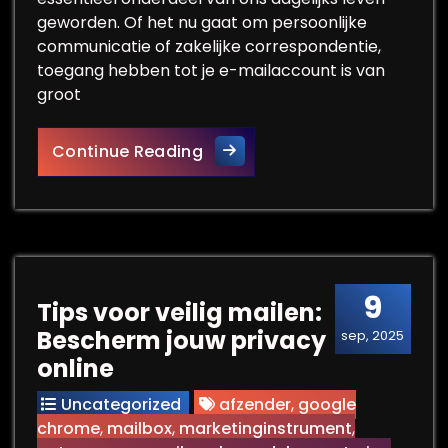
geworden. Of het nu gaat om persoonlijke
communicatie of zakelijke correspondentie,
toegang hebben tot je e-mailaccount is van
groot
Efficiënt en Veilig E-mail Inlo
Continue Reading
9
Tips voor veilig mailen:
Bescherm jouw privacy
sep, 2025
online
Uncategorized
afzender
,
google
chrome
,
mailbox
,
marketinginstrument
,