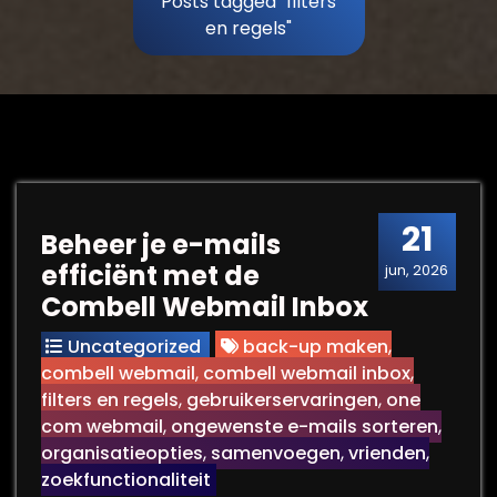
Posts tagged "filters
en regels"
21
Beheer je e-mails
efficiënt met de
jun, 2026
Combell Webmail Inbox
Uncategorized
back-up maken
,
combell webmail
,
combell webmail inbox
,
filters en regels
,
gebruikerservaringen
,
one
com webmail
,
ongewenste e-mails sorteren
,
organisatieopties
,
samenvoegen
,
vrienden
,
zoekfunctionaliteit