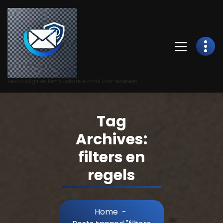
Skip
to
Content
Eenvoudige en betrouwbare e-mail voor iedereen.
Tag
Archives:
filters en
regels
Home
-