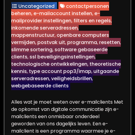
Uncategorized
contactpersonen
beheren
,
e-mailaccount instellen
,
e-
mailprovider instellingen
,
filters en regels
,
inkomende serveradressen
,
mappenstructuur
,
openbare computers
vermijden
,
postvak uit
,
programma
,
resetten
,
slimme sortering
,
software gebaseerde
clients
,
ssl beveiligingsinstellingen
,
technologische ontwikkelingen
,
theoretische
kennis
,
type account pop3/imap
,
uitgaande
serveradressen
,
veiligheidsbrillen
,
webgebaseerde clients
Alles wat je moet weten over e-mailclients Met
de opkomst van digitale communicatie zijn e-
mailclients een onmisbaar onderdeel
geworden van ons dagelijks leven. Een e-
mailclient is een programma waarmee je e-