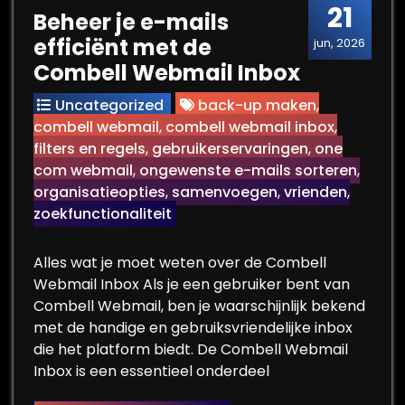
21
Beheer je e-mails
efficiënt met de
jun, 2026
Combell Webmail Inbox
Uncategorized
back-up maken
,
combell webmail
,
combell webmail inbox
,
filters en regels
,
gebruikerservaringen
,
one
com webmail
,
ongewenste e-mails sorteren
,
organisatieopties
,
samenvoegen
,
vrienden
,
zoekfunctionaliteit
Alles wat je moet weten over de Combell
Webmail Inbox Als je een gebruiker bent van
Combell Webmail, ben je waarschijnlijk bekend
met de handige en gebruiksvriendelijke inbox
die het platform biedt. De Combell Webmail
Inbox is een essentieel onderdeel