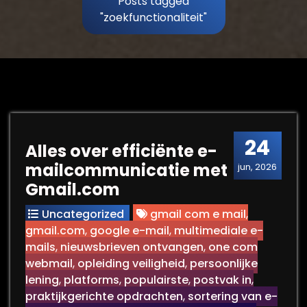
Posts tagged
"zoekfunctionaliteit"
24
Alles over efficiënte e-
mailcommunicatie met
jun, 2026
Gmail.com
Uncategorized
gmail com e mail
,
gmail.com
,
google e-mail
,
multimediale e-
mails
,
nieuwsbrieven ontvangen
,
one com
webmail
,
opleiding veiligheid
,
persoonlijke
lening
,
platforms
,
populairste
,
postvak in
,
praktijkgerichte opdrachten
,
sortering van e-