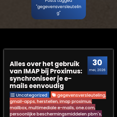
Posts tagged
"gegevensversleutelin
g"
30
Alles over het gebruik
van IMAP bij Proximus:
mei, 2026
synchroniseer je e-
mails eenvoudig
Uncategorized
gegevensversleuteling
,
gmail-apps
,
herstellen
,
imap proximus
,
mailbox
,
multimediale e-mails
,
one.com
,
persoonlijke beschermingsmiddelen pbm's
,