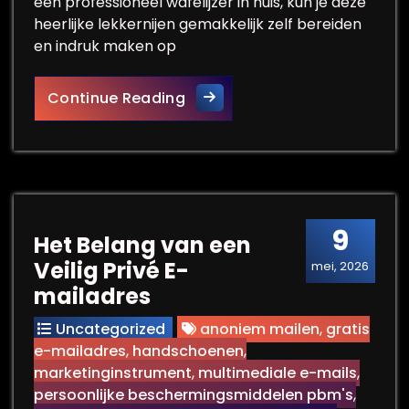
een professioneel wafelijzer in huis, kun je deze
heerlijke lekkernijen gemakkelijk zelf bereiden
en indruk maken op
Ontdek de Magie van een Prof
Continue Reading
9
Het Belang van een
Veilig Privé E-
mei, 2026
mailadres
Uncategorized
anoniem mailen
,
gratis
e-mailadres
,
handschoenen
,
marketinginstrument
,
multimediale e-mails
,
persoonlijke beschermingsmiddelen pbm's
,