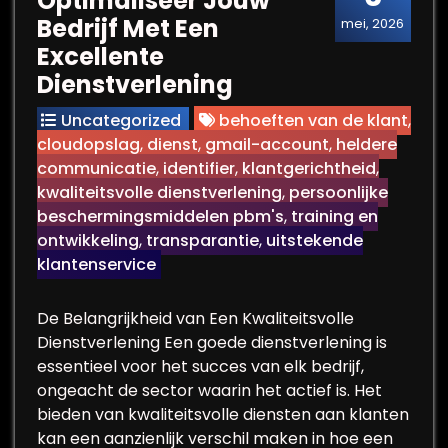
Optimaliseer Jouw
Bedrijf Met Een
mei, 2026
Excellente
Dienstverlening
Uncategorized
behoeften van de klant
,
cloudopslag
,
dienst
,
gmail-account
,
heldere
communicatie
,
identifier
,
klantgerichtheid
,
kwaliteitsvolle dienstverlening
,
persoonlijke
beschermingsmiddelen pbm's
,
training en
ontwikkeling
,
transparantie
,
uitstekende
klantenservice
De Belangrijkheid van Een Kwaliteitsvolle
Dienstverlening Een goede dienstverlening is
essentieel voor het succes van elk bedrijf,
ongeacht de sector waarin het actief is. Het
bieden van kwaliteitsvolle diensten aan klanten
kan een aanzienlijk verschil maken in hoe een