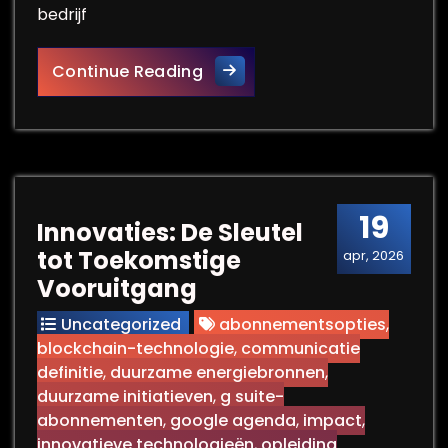
bedrijf
Optimaliseer Jouw Bedrijf Met
Continue Reading
19
Innovaties: De Sleutel
tot Toekomstige
apr, 2026
Vooruitgang
Uncategorized
abonnementsopties
,
blockchain-technologie
,
communicatie
definitie
,
duurzame energiebronnen
,
duurzame initiatieven
,
g suite-
abonnementen
,
google agenda
,
impact
,
innovatieve technologieën
,
opleiding