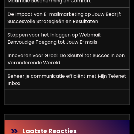
Maximale Bescherming en Comfort
g
De Impact van E-mailmarketing op Jouw Bedrijf:
i
Succesvolle Strategieën en Resultaten
n
Stappen voor het Inloggen op Webmail:
Eenvoudige Toegang tot Jouw E-mails
e
r
Innoveren voor Groei: De Sleutel tot Succes in een
Veranderende Wereld
i
Beheer je communicatie efficiënt met Mijn Telenet
n
Inbox
g
Laatste Reacties