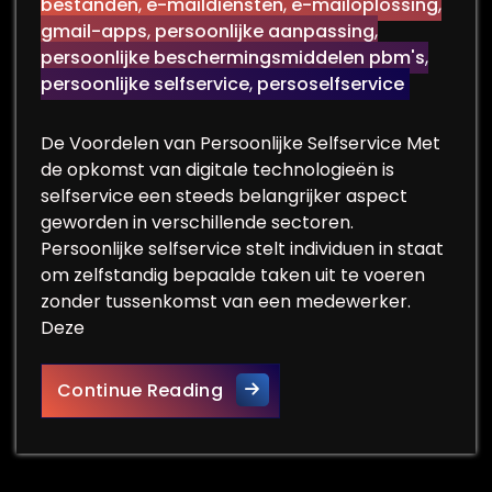
bestanden
,
e-maildiensten
,
e-mailoplossing
,
gmail-apps
,
persoonlijke aanpassing
,
persoonlijke beschermingsmiddelen pbm's
,
persoonlijke selfservice
,
persoselfservice
De Voordelen van Persoonlijke Selfservice Met
de opkomst van digitale technologieën is
selfservice een steeds belangrijker aspect
geworden in verschillende sectoren.
Persoonlijke selfservice stelt individuen in staat
om zelfstandig bepaalde taken uit te voeren
zonder tussenkomst van een medewerker.
Deze
Optimaliseer Jouw Ervaring m
Continue Reading