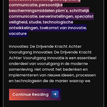
communicatie
,
persoonlijke
beschermingsmiddelen pbm's
,
schriftelijk
communicatie
,
serverinstellingen
,
specialist
veiligheid
,
studie
,
technologische
ontwikkelingen
,
toekomst van innovatie
,
vacature
Innovaties: De Drijvende Kracht Achter
Vooruitgang Innovaties: De Drijvende Kracht
Achter Vooruitgang Innovatie is een essentieel
onderdeel van vooruitgang in de moderne
samenleving. Het omvat het bedenken en
implementeren van nieuwe ideeën, processen
en technologieën die de manier waarop we
Innovaties: De Sleutel tot T
Continue Reading