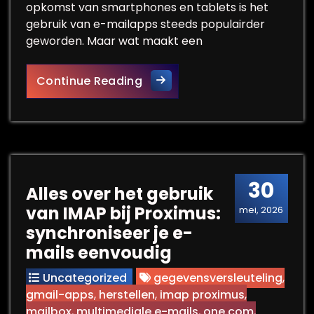
opkomst van smartphones en tablets is het
gebruik van e-mailapps steeds populairder
geworden. Maar wat maakt een
Optimaliseer Jouw Communic
Continue Reading
30
Alles over het gebruik
van IMAP bij Proximus:
mei, 2026
synchroniseer je e-
mails eenvoudig
Uncategorized
gegevensversleuteling
,
gmail-apps
,
herstellen
,
imap proximus
,
mailbox
,
multimediale e-mails
,
one.com
,