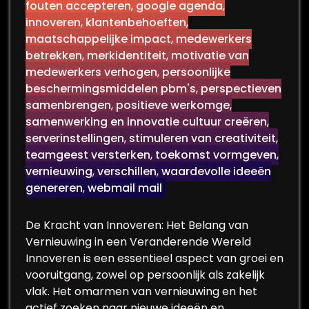
fouten accepteren
,
google agenda
,
innoveren
,
klantenbehoeften
,
maatschappelijke impact
,
medewerkers
betrekken
,
merkidentiteit
,
motivatie van
medewerkers verhogen
,
persoonlijke
beschermingsmiddelen pbm's
,
perspectieven
samenbrengen
,
positieve werkomge
,
samenwerking en innovatie cultuur creëren
,
serverinstellingen
,
stimuleren van creativiteit
,
teamgeest versterken
,
toekomst vormgeven
,
vernieuwing
,
verschillen
,
waardevolle ideeën
genereren
,
webmail mail
De Kracht van Innoveren: Het Belang van
Vernieuwing in een Veranderende Wereld
Innoveren is een essentieel aspect van groei en
vooruitgang, zowel op persoonlijk als zakelijk
vlak. Het omarmen van vernieuwing en het
actief zoeken naar nieuwe ideeën en