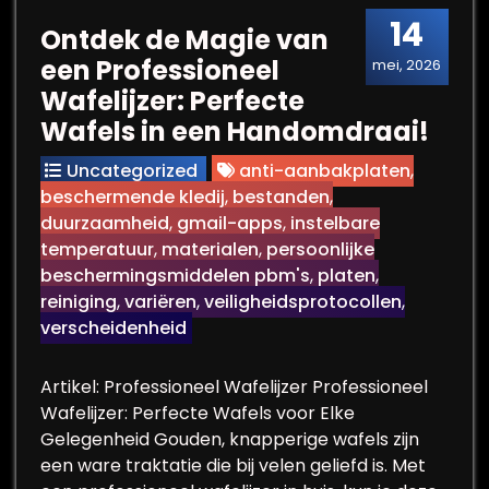
14
Ontdek de Magie van
een Professioneel
mei, 2026
Wafelijzer: Perfecte
Wafels in een Handomdraai!
Uncategorized
anti-aanbakplaten
,
beschermende kledij
,
bestanden
,
duurzaamheid
,
gmail-apps
,
instelbare
temperatuur
,
materialen
,
persoonlijke
beschermingsmiddelen pbm's
,
platen
,
reiniging
,
variëren
,
veiligheidsprotocollen
,
verscheidenheid
Artikel: Professioneel Wafelijzer Professioneel
Wafelijzer: Perfecte Wafels voor Elke
Gelegenheid Gouden, knapperige wafels zijn
een ware traktatie die bij velen geliefd is. Met