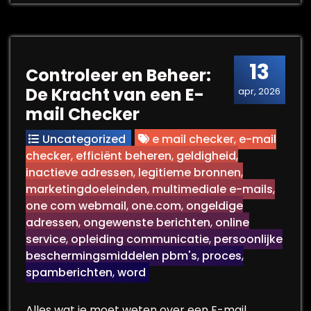
13
Controleer en Beheer:
De Kracht van een E-
apr, 2026
mail Checker
Uncategorized
e mail checker
,
e-mail
checker
,
efficiënt beheren
,
geldigheid
,
inactieve adressen
,
legitieme bronnen
,
marketingdoeleinden
,
multimediale e-mails
,
one com webmail
,
one.com
,
ongeldige
adressen
,
ongewenste berichten
,
online
service
,
opleiding communicatie
,
persoonlijke
beschermingsmiddelen pbm's
,
proces
,
spamberichten
,
word
Alles wat je moet weten over een E-mail