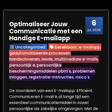
6
Optimaliseer Jouw
Communicatie met een
jul, 2026
Handige E-mailapp
Uncategorized
bereikbaar
,
e-mailapp
,
geautomatiseerde processen
,
handschoenen
,
leads
,
multimediale e-mails
,
persoonlijk e
,
persoonlijke
beschermingsmiddelen pbm's
,
problemen
inloggen
,
registratie-instructies
,
risico's
De Voordelen van een E-mailapp: Efficiënt
Communiceren E-mail is al lange tijd een
essentieel communicatiemiddel in zowel
persoonlijke als zakelijke omgevingen. Met de