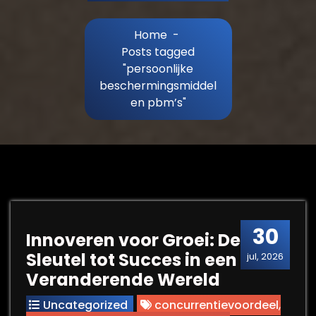
Home
-
Posts tagged
"persoonlijke
beschermingsmiddel
en pbm’s"
30
Innoveren voor Groei: De
Sleutel tot Succes in een
jul, 2026
Veranderende Wereld
Uncategorized
concurrentievoordeel
,