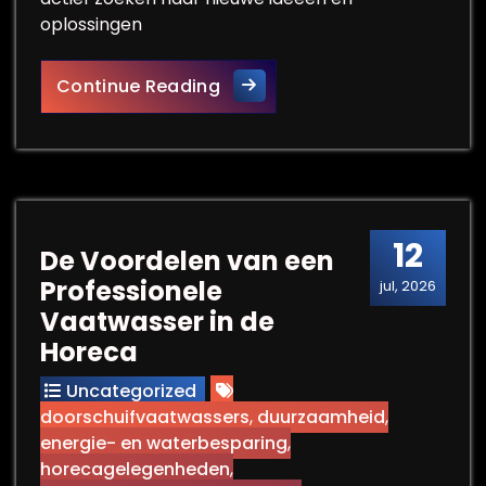
oplossingen
Innoveren voor Groei: De Sle
Continue Reading
12
De Voordelen van een
Professionele
jul, 2026
Vaatwasser in de
Horeca
Uncategorized
doorschuifvaatwassers
,
duurzaamheid
,
energie- en waterbesparing
,
horecagelegenheden
,