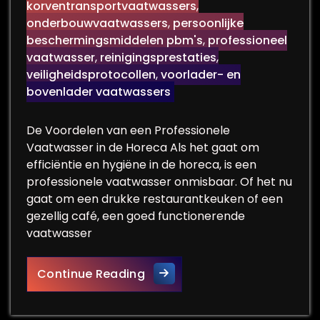
korventransportvaatwassers
,
onderbouwvaatwassers
,
persoonlijke
beschermingsmiddelen pbm's
,
professioneel
vaatwasser
,
reinigingsprestaties
,
veiligheidsprotocollen
,
voorlader- en
bovenlader vaatwassers
De Voordelen van een Professionele
Vaatwasser in de Horeca Als het gaat om
efficiëntie en hygiëne in de horeca, is een
professionele vaatwasser onmisbaar. Of het nu
gaat om een drukke restaurantkeuken of een
gezellig café, een goed functionerende
vaatwasser
De Voordelen van een Profes
Continue Reading