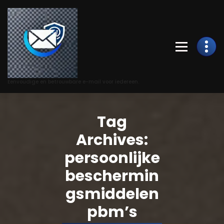
Skip
to
Content
Eenvoudige en betrouwbare e-mail voor iedereen.
Tag
Archives:
persoonlijke
beschermin
gsmiddelen
pbm’s