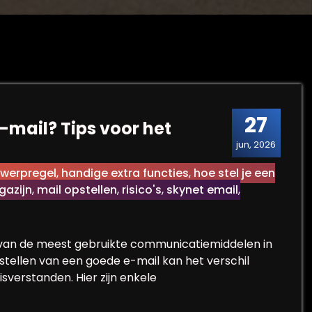
27
e-mail? Tips voor het
jun, 2026
rwerpregel
,
handige extra functies
,
hoe stel je een
azijn
,
mail opstellen
,
risico's
,
skynet email
,
en van de meest gebruikte communicatiemiddelen in
pstellen van een goede e-mail kan het verschil
verstanden. Hier zijn enkele