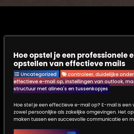
Hoe opstel je een professionele 
opstellen van effectieve mails
Uncategorized
controleer
,
duidelijke onde
effectieve e-mail op
,
instellingen van outlook
,
mag
structuur met alinea's en tussenkopjes
Hoe stel je een effectieve e-mail op? E-mail is e
zowel persoonlijke als zakelijke omgevingen. Het o
maken tussen een succesvolle communicatie en mis