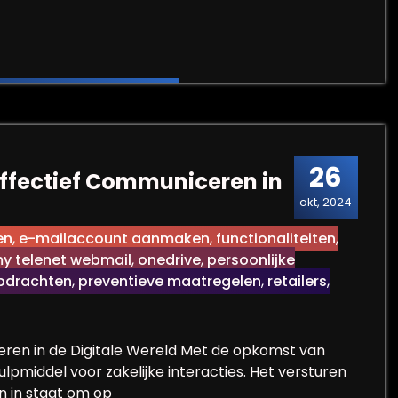
Professioneel E-mailverkeer
26
 Effectief Communiceren in
okt, 2024
en
,
e-mailaccount aanmaken
,
functionaliteiten
,
y telenet webmail
,
onedrive
,
persoonlijke
opdrachten
,
preventieve maatregelen
,
retailers
,
ceren in de Digitale Wereld Met de opkomst van
ulpmiddel voor zakelijke interacties. Het versturen
en in staat om op