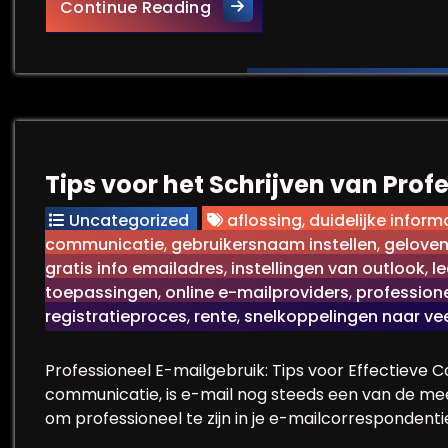
Hoe opstel je een profession
Continue Reading
Tips voor het Schrijven van Prof
Uncategorized
aflossing
,
duidelijke inform
communicatie
,
gebruikersnaam instellen
,
gelove
gratis info emailadres
,
instellingen van outlook
,
l
toepassingen
,
online e-mailproviders
,
profession
registratieproces
,
rente
,
snelkoppelingen naar vee
Professioneel E-mailgebruik: Tips voor Effectieve 
communicatie, is e-mail nog steeds een van de mees
om professioneel te zijn in je e-mailcorrespondenti