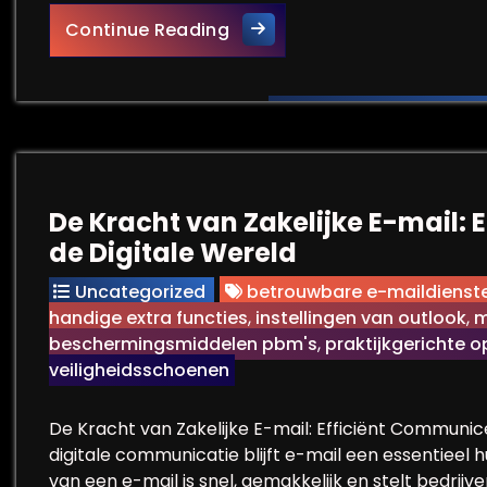
Tips voor het Schrijven van 
Continue Reading
De Kracht van Zakelijke E-mail:
de Digitale Wereld
Uncategorized
betrouwbare e-maildienst
handige extra functies
,
instellingen van outlook
,
m
beschermingsmiddelen pbm's
,
praktijkgerichte 
veiligheidsschoenen
De Kracht van Zakelijke E-mail: Efficiënt Communi
digitale communicatie blijft e-mail een essentieel h
van een e-mail is snel, gemakkelijk en stelt bedrijv