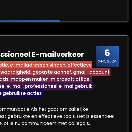
ele e-mail? Tips voor het opstellen van effectieve ma
6
essioneel E-mailverkeer
dec, 2024
atie
,
e-mailadressen vinden
,
effectieve
nwaardigheid
,
gepaste aanhef
,
gmail-account
,
eads
,
mappen maken
,
microsoft office-
eel e-mail
,
professioneel e-mailgebruik
,
lgebruikte acties
Communicatie Als het gaat om zakelijke
t gebruikte en effectieve tools. Het is essentieel
e, of je nu communiceert met collega’s,