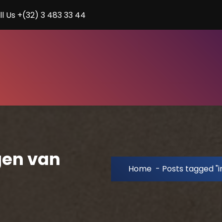
ll Us +(32) 3 483 33 44
gen van
Home
-
Posts tagged "i