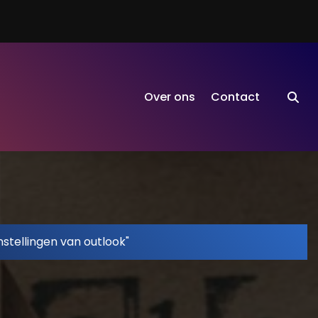
Over ons
Contact
nstellingen van outlook"