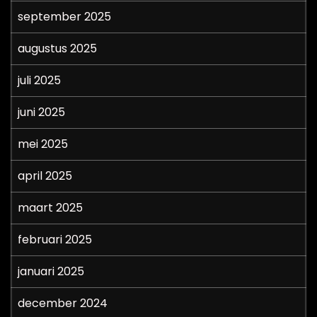
september 2025
augustus 2025
juli 2025
juni 2025
mei 2025
april 2025
maart 2025
februari 2025
januari 2025
december 2024