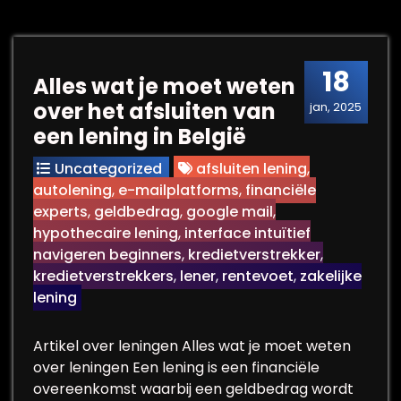
18
Alles wat je moet weten
over het afsluiten van
jan, 2025
een lening in België
Uncategorized
afsluiten lening
,
autolening
,
e-mailplatforms
,
financiële
experts
,
geldbedrag
,
google mail
,
hypothecaire lening
,
interface intuïtief
navigeren beginners
,
kredietverstrekker
,
kredietverstrekkers
,
lener
,
rentevoet
,
zakelijke
lening
Artikel over leningen Alles wat je moet weten
over leningen Een lening is een financiële
overeenkomst waarbij een geldbedrag wordt