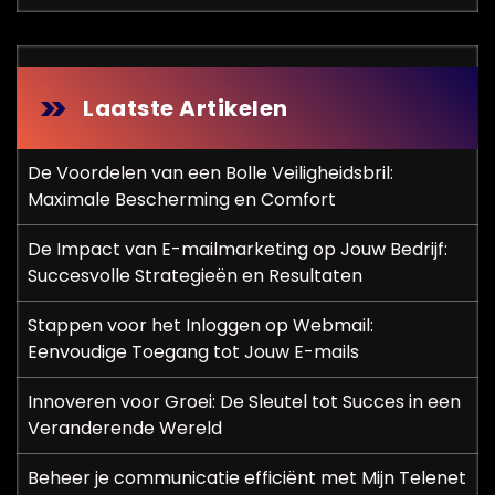
Laatste Artikelen
De Voordelen van een Bolle Veiligheidsbril:
Maximale Bescherming en Comfort
De Impact van E-mailmarketing op Jouw Bedrijf:
Succesvolle Strategieën en Resultaten
Stappen voor het Inloggen op Webmail:
Eenvoudige Toegang tot Jouw E-mails
Innoveren voor Groei: De Sleutel tot Succes in een
Veranderende Wereld
Beheer je communicatie efficiënt met Mijn Telenet