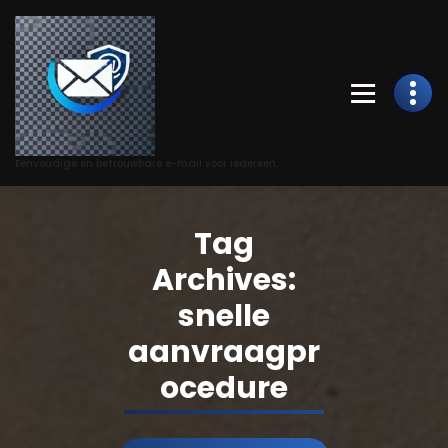
Skip
to
Content
Eenvoudige en betrouwbare e-mail voor iedereen.
Tag
Archives:
snelle
aanvraagpr
ocedure