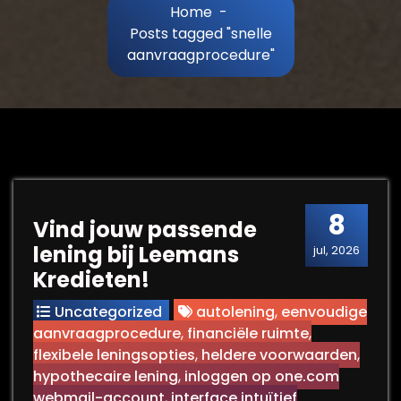
Home
-
Posts tagged "snelle
aanvraagprocedure"
8
Vind jouw passende
lening bij Leemans
jul, 2026
Kredieten!
Uncategorized
autolening
,
eenvoudige
aanvraagprocedure
,
financiële ruimte
,
flexibele leningsopties
,
heldere voorwaarden
,
hypothecaire lening
,
inloggen op one.com
webmail-account
,
interface intuïtief