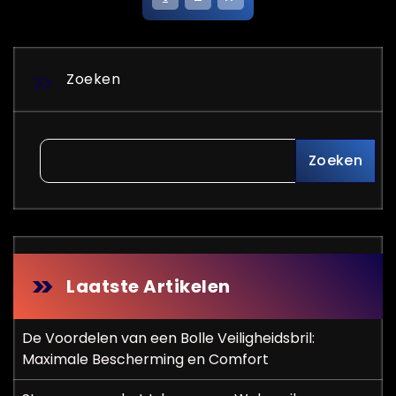
B
e
r
Zoeken
i
c
Zoeken
h
t
e
n
Laatste Artikelen
p
De Voordelen van een Bolle Veiligheidsbril:
a
Maximale Bescherming en Comfort
g