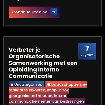
Het Belang van Effectieve Pr
Continue Reading
7
Verbeter je
Organisatorische
aug, 2025
Samenwerking met een
Opleiding Interne
Communicatie
Uncategorized
boodschappen
,
e-
mailadres invoeren
,
imap
,
inbox
georganiseerd houden
,
interne
communicatie
,
nemen van beslissingen
,