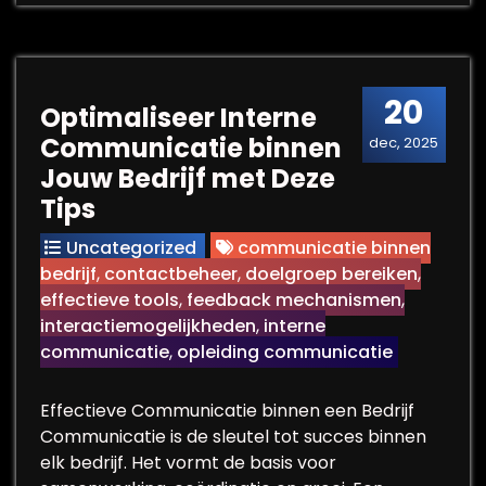
20
Optimaliseer Interne
Communicatie binnen
dec, 2025
Jouw Bedrijf met Deze
Tips
Uncategorized
communicatie binnen
bedrijf
,
contactbeheer
,
doelgroep bereiken
,
effectieve tools
,
feedback mechanismen
,
interactiemogelijkheden
,
interne
communicatie
,
opleiding communicatie
Effectieve Communicatie binnen een Bedrijf
Communicatie is de sleutel tot succes binnen
elk bedrijf. Het vormt de basis voor