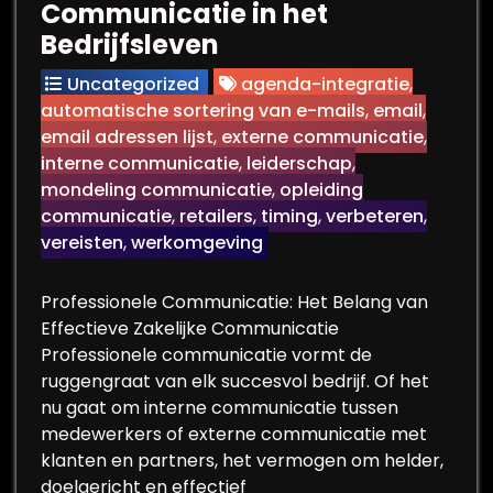
Communicatie in het
Bedrijfsleven
Uncategorized
agenda-integratie
,
automatische sortering van e-mails
,
email
,
email adressen lijst
,
externe communicatie
,
interne communicatie
,
leiderschap
,
mondeling communicatie
,
opleiding
communicatie
,
retailers
,
timing
,
verbeteren
,
vereisten
,
werkomgeving
Professionele Communicatie: Het Belang van
Effectieve Zakelijke Communicatie
Professionele communicatie vormt de
ruggengraat van elk succesvol bedrijf. Of het
nu gaat om interne communicatie tussen
medewerkers of externe communicatie met
klanten en partners, het vermogen om helder,
doelgericht en effectief