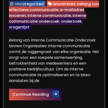
Uncategorized
anonimiteit
,
belang van
effectieve communicatie
,
e-mailadres
invoeren
,
interne communicatie
,
interne
communicatie onderzoek
,
onderzoek
,
vragenlijst
Belang van Interne Communicatie Onderzoek
binnen Organisaties Interne communicatie
vormt de ruggengraat van elke organisatie. Het
zorgt voor een soepele samenwerking,
betrokkenheid van medewerkers en een
positieve bedrijfscultuur. Om de interne
communicatie te optimaliseren en te laten
aansluiten bij de
Optimalisatie van Interne C
Continue Reading