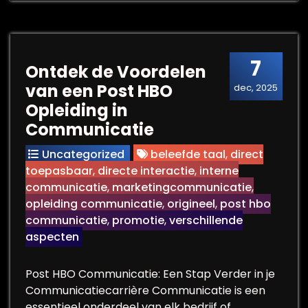
7
Ontdek de Voordelen
van een Post HBO
dec, 2025
Opleiding in
Communicatie
Uncategorized
beleefde taal
,
direct
toepasbaar
,
directe interactie
,
interne
communicatie
,
marketingcommunicatie
,
opleiding communicatie
,
origineel
,
post hbo
communicatie
,
promotie
,
verschillende
aspecten
Post HBO Communicatie: Een Stap Verder in je
Communicatiecarrière Communicatie is een
essentieel onderdeel van elk bedrijf of