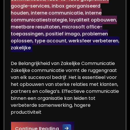
google-services
,
inbox georganiseerd
houden
,
interne communicatie
,
interne
communicatiestrategie
,
loyaliteit opbouwen
,
meetbare resultaten
,
microsoft office-
toepassingen
,
positief imago
,
problemen
oplossen
,
type account
,
werksfeer verbeteren
,
zakelijke
De Belangrijkheid van Zakelijke Communicatie
Zakelijke communicatie vormt de ruggengraat
van elk succesvol bedrijf. Het is essentieel voor
het opbouwen van sterke relaties met klanten,
partners en collega’s. Effectieve communicatie
binnen een organisatie kan leiden tot
verbeterde samenwerking, hogere
productiviteit
De Essentie van Effectieve Z
Continue Reading