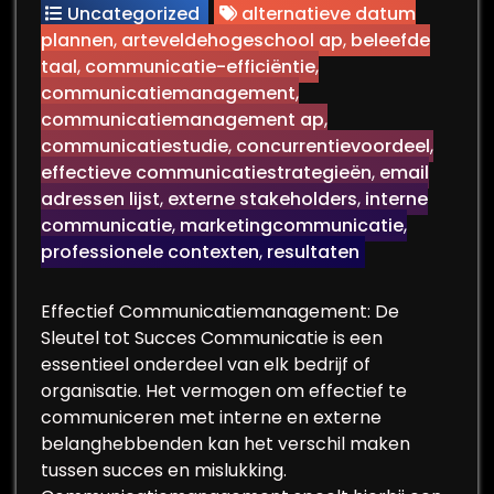
Uncategorized
alternatieve datum
plannen
,
arteveldehogeschool ap
,
beleefde
taal
,
communicatie-efficiëntie
,
communicatiemanagement
,
communicatiemanagement ap
,
communicatiestudie
,
concurrentievoordeel
,
effectieve communicatiestrategieën
,
email
adressen lijst
,
externe stakeholders
,
interne
communicatie
,
marketingcommunicatie
,
professionele contexten
,
resultaten
Effectief Communicatiemanagement: De
Sleutel tot Succes Communicatie is een
essentieel onderdeel van elk bedrijf of
organisatie. Het vermogen om effectief te
communiceren met interne en externe
belanghebbenden kan het verschil maken
tussen succes en mislukking.