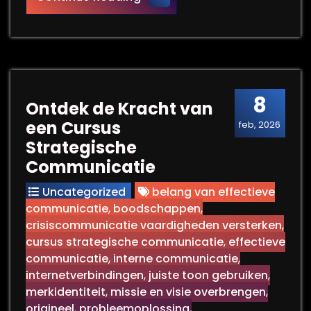
8
Ontdek de Kracht van
een Cursus
feb, 2026
Strategische
Communicatie
Uncategorized
belang van effectieve
communicatie
,
boodschappen
,
crisiscommunicatie vaardigheden versterken
,
cursus strategische communicatie
,
effectieve
communicatie
,
interne communicatie
,
internetverbindingen
,
juiste toon gebruiken
,
merkidentiteit
,
missie en visie overbrengen
,
origineel
,
probleemoplossing
,