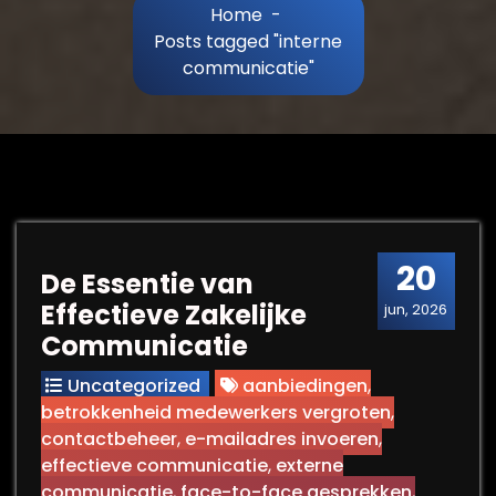
Home
-
Posts tagged "interne
communicatie"
20
De Essentie van
Effectieve Zakelijke
jun, 2026
Communicatie
Uncategorized
aanbiedingen
,
betrokkenheid medewerkers vergroten
,
contactbeheer
,
e-mailadres invoeren
,
effectieve communicatie
,
externe
communicatie
,
face-to-face gesprekken
,