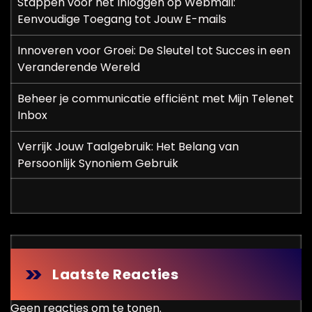
Stappen voor het Inloggen op Webmail:
i
Eenvoudige Toegang tot Jouw E-mails
n
Innoveren voor Groei: De Sleutel tot Succes in een
Veranderende Wereld
e
r
Beheer je communicatie efficiënt met Mijn Telenet
Inbox
i
Verrijk Jouw Taalgebruik: Het Belang van
n
Persoonlijk Synoniem Gebruik
g
Laatste Reacties
Geen reacties om te tonen.