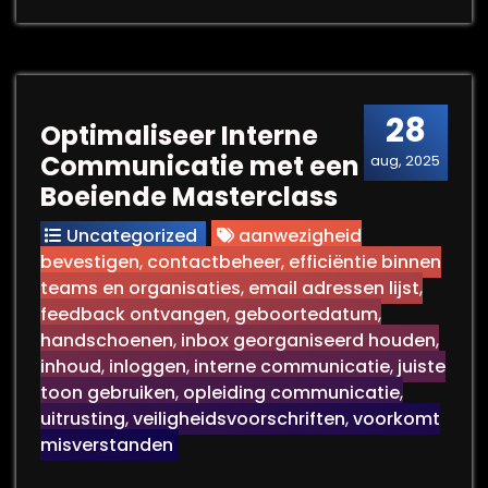
28
Optimaliseer Interne
Communicatie met een
aug, 2025
Boeiende Masterclass
Uncategorized
aanwezigheid
bevestigen
,
contactbeheer
,
efficiëntie binnen
teams en organisaties
,
email adressen lijst
,
feedback ontvangen
,
geboortedatum
,
handschoenen
,
inbox georganiseerd houden
,
inhoud
,
inloggen
,
interne communicatie
,
juiste
toon gebruiken
,
opleiding communicatie
,
uitrusting
,
veiligheidsvoorschriften
,
voorkomt
misverstanden