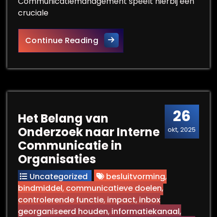
Communicatiemanagement speelt hierbij een
cruciale
Optimaliseer uw Bedrijfsco
Continue Reading
26
Het Belang van
Onderzoek naar Interne
okt, 2025
Communicatie in
Organisaties
Uncategorized
besluitvorming
,
bindmiddel
,
communicatieve doelen
,
controlerende functie
,
impact
,
inbox
georganiseerd houden
,
informatiekanaal
,