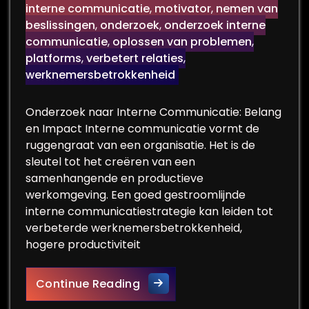
interne communicatie
,
motivator
,
nemen van
beslissingen
,
onderzoek
,
onderzoek interne
communicatie
,
oplossen van problemen
,
platforms
,
verbetert relaties
,
werknemersbetrokkenheid
Onderzoek naar Interne Communicatie: Belang
en Impact Interne communicatie vormt de
ruggengraat van een organisatie. Het is de
sleutel tot het creëren van een
samenhangende en productieve
werkomgeving. Een goed gestroomlijnde
interne communicatiestrategie kan leiden tot
verbeterde werknemersbetrokkenheid,
hogere productiviteit
Het Belang van Onderzoek na
Continue Reading