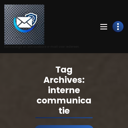
Skip
to
Content
Eenvoudige en betrouwbare e-mail voor iedereen.
Tag
Archives:
interne
communica
tie