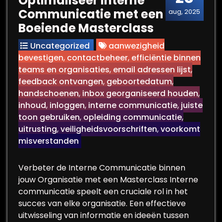
Optimaliseer Interne
Communicatie met een
aug, 2025
Boeiende Masterclass
Uncategorized
aanwezigheid
bevestigen
,
contactbeheer
,
efficiëntie binnen
teams en organisaties
,
email adressen lijst
,
feedback ontvangen
,
geboortedatum
,
handschoenen
,
inbox georganiseerd houden
,
inhoud
,
inloggen
,
interne communicatie
,
juiste
toon gebruiken
,
opleiding communicatie
,
uitrusting
,
veiligheidsvoorschriften
,
voorkomt
misverstanden
Verbeter de Interne Communicatie binnen
jouw Organisatie met een Masterclass Interne
communicatie speelt een cruciale rol in het
succes van elke organisatie. Een effectieve
uitwisseling van informatie en ideeën tussen