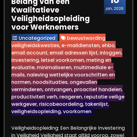
10
Belang van een
Kwalitatieve
jan, 2026
Veiligheidsopleiding
voor Werknemers
Uncategorized
bewustwording
veiligheidskwesties
,
e-maildiensten
,
ehbo
,
email account
,
email adressen lijst
,
inloggen
,
investering
,
letsel voorkomen
,
meting en
evaluatie
,
minimaliseren
,
multimediale e-
mails
,
naleving wettelijke voorschriften en
normen
,
noodsituaties
,
ongevallen
verminderen
,
ontvangen
,
proactief handelen
,
productiviteit verh
,
reageren
,
reputatie veilige
werkgever
,
risicobeoordeling
,
takenlijst
,
veiligheidsopleiding
,
voorkomen
Veiligheidsopleiding: Een Belangrijke Investering
in Veiligheid Veiligheid staat altijd voorop, zowel