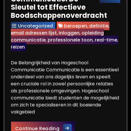
Sleutel tot Effectieve
Boodschappenoverdracht
Uncategorized
beroepen
,
definitie
,
email adressen lijst
,
inloggen
,
opleiding
communicatie
,
professionele toon
,
real-time
,
reizen
De Belangrijkheid van Hogeschool
Communicatie Communicatie is een essentieel
onderdeel van ons dagelijks leven en speelt
een cruciale rol in zowel persoonlijke relaties
als professionele omgevingen. Hogeschool
communicatie biedt studenten de mogelijkheid
om zich te specialiseren in dit boeiende
vakgebied
Hogeschool Communicatie: D
Continue Reading