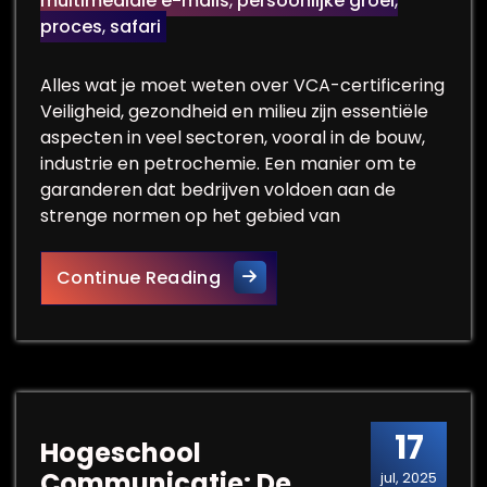
multimediale e-mails
,
persoonlijke groei
,
proces
,
safari
Alles wat je moet weten over VCA-certificering
Veiligheid, gezondheid en milieu zijn essentiële
aspecten in veel sectoren, vooral in de bouw,
industrie en petrochemie. Een manier om te
garanderen dat bedrijven voldoen aan de
strenge normen op het gebied van
Alles over VCA Gecertificeerd
Continue Reading
17
Hogeschool
Communicatie: De
jul, 2025