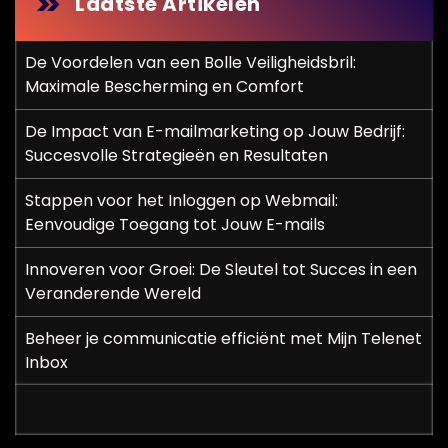
n
Laatste Artikelen
p
De Voordelen van een Bolle Veiligheidsbril:
a
Maximale Bescherming en Comfort
g
De Impact van E-mailmarketing op Jouw Bedrijf:
i
Succesvolle Strategieën en Resultaten
n
Stappen voor het Inloggen op Webmail:
Eenvoudige Toegang tot Jouw E-mails
e
r
Innoveren voor Groei: De Sleutel tot Succes in een
Veranderende Wereld
i
Beheer je communicatie efficiënt met Mijn Telenet
n
Inbox
g