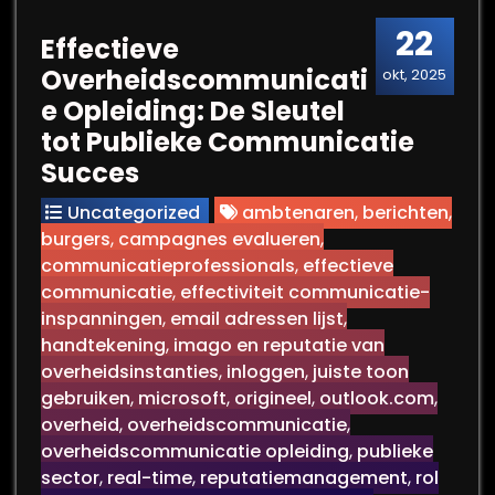
22
Effectieve
Overheidscommunicati
okt, 2025
e Opleiding: De Sleutel
tot Publieke Communicatie
Succes
Uncategorized
ambtenaren
,
berichten
,
burgers
,
campagnes evalueren
,
communicatieprofessionals
,
effectieve
communicatie
,
effectiviteit communicatie-
inspanningen
,
email adressen lijst
,
handtekening
,
imago en reputatie van
overheidsinstanties
,
inloggen
,
juiste toon
gebruiken
,
microsoft
,
origineel
,
outlook.com
,
overheid
,
overheidscommunicatie
,
overheidscommunicatie opleiding
,
publieke
sector
,
real-time
,
reputatiemanagement
,
rol