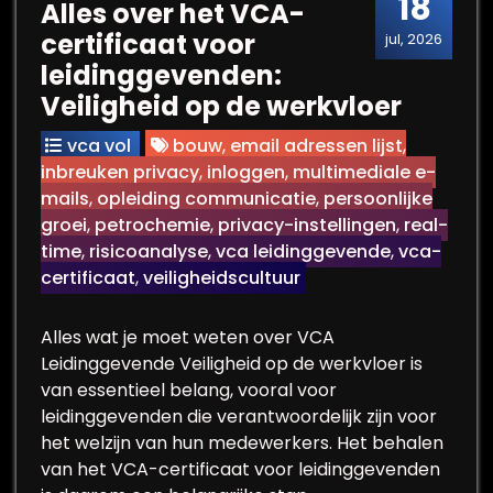
18
Alles over het VCA-
certificaat voor
jul, 2026
leidinggevenden:
Veiligheid op de werkvloer
vca vol
bouw
,
email adressen lijst
,
inbreuken privacy
,
inloggen
,
multimediale e-
mails
,
opleiding communicatie
,
persoonlijke
groei
,
petrochemie
,
privacy-instellingen
,
real-
time
,
risicoanalyse
,
vca leidinggevende
,
vca-
certificaat
,
veiligheidscultuur
Alles wat je moet weten over VCA
Leidinggevende Veiligheid op de werkvloer is
van essentieel belang, vooral voor
leidinggevenden die verantwoordelijk zijn voor
het welzijn van hun medewerkers. Het behalen
van het VCA-certificaat voor leidinggevenden