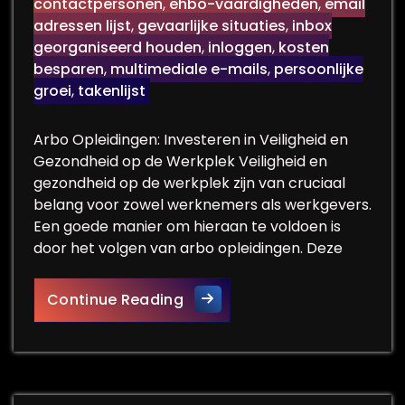
contactpersonen
,
ehbo-vaardigheden
,
email
adressen lijst
,
gevaarlijke situaties
,
inbox
georganiseerd houden
,
inloggen
,
kosten
besparen
,
multimediale e-mails
,
persoonlijke
groei
,
takenlijst
Arbo Opleidingen: Investeren in Veiligheid en
Gezondheid op de Werkplek Veiligheid en
gezondheid op de werkplek zijn van cruciaal
belang voor zowel werknemers als werkgevers.
Een goede manier om hieraan te voldoen is
door het volgen van arbo opleidingen. Deze
Investeren in Veiligheid en G
Continue Reading