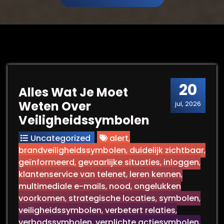
20
Alles Wat Je Moet
Weten Over
jul, 2026
Veiligheidssymbolen
Uncategorized
alert
,
brandveiligheidssymbolen
,
duidelijk zichtbaar
,
geïnformeerd
,
gevaarlijke situaties
,
inloggen
,
klantenservice van telenet
,
leren kennen
,
multimediale e-mails
,
nood
,
ongelukken
voorkomen
,
strategische locaties
,
symbolen
,
veiligheidssymbolen
,
verbetert relaties
,
verbodssymbolen
,
verplichte actiesymbolen
,