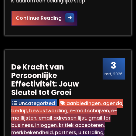
is daarom een belangrijke stap
Alles over het VCA-certificaa
Continue Reading
3
De Kracht van
Persoonlijke
mrt, 2026
Effectiviteit: Jouw
Sleutel tot Groei
Uncategorized
aanbiedingen
,
agenda
,
bedrijf
,
bewustwording
,
e-mail schrijven
,
e-
maillijsten
,
email adressen lijst
,
gmail for
business
,
inloggen
,
kritiek accepteren
,
merkbekendheid
,
partners
,
uitstraling
,