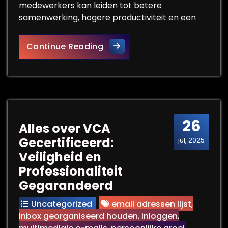
medewerkers kan leiden tot betere
samenwerking, hogere productiviteit en een
Optimaliseer Interne Commu
Continue Reading
26
Alles over VCA
Gecertificeerd:
jul, 2025
Veiligheid en
Professionaliteit
Gegarandeerd
Uncategorized
email adressen lijst
,
inbox georganiseerd houden
,
inloggen
,