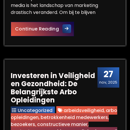
media is het landschap van marketing
drastisch veranderd. Om bij te blijven
Verdiep je in de Wereld van
Continue Reading
27
Investeren in Veiligheid
en Gezondheid: De
nov, 2025
Belangrijkste Arbo
Opleidingen
Uncategorized
arbeidsveiligheid
,
arbo
opleidingen
,
betrokkenheid medewerkers
,
bezoekers
,
constructieve manier
,