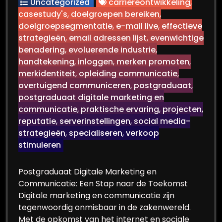
Uncategorized
carrièreontwikkeling
,
casestudy's
,
doelgroepen bereiken
,
doelgroepsegmentatie
,
e-mail live
,
effectieve
strategieën
,
email adressen lijst
,
evenwichtige
benadering
,
evoluerende industrie
,
handtekening
,
inloggen
,
merken promoten
,
merkidentiteit
,
opleiding communicatie
,
overtuigend communiceren
,
postgraduaat
,
postgraduaat digitale marketing en
communicatie
,
praktische ervaring
,
projecten
,
reputatie
,
serverinstellingen
,
social media-
strategieën
,
specialiseren
,
verkoop
stimuleren
Postgraduaat Digitale Marketing en
Communicatie: Een Stap naar de Toekomst
Digitale marketing en communicatie zijn
tegenwoordig onmisbaar in de zakenwereld.
Met de opkomst van het internet en sociale