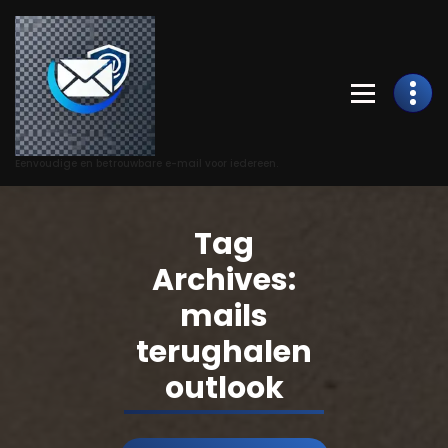
Skip
to
Content
Eenvoudige en betrouwbare e-mail voor iedereen.
Tag
Archives:
mails
terughalen
outlook