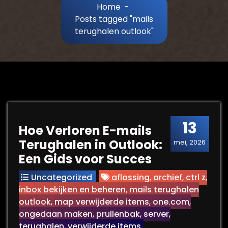
Home
-
Posts tagged "mails
terughalen outlook"
13
Hoe Verloren E-mails
Terughalen in Outlook:
mei, 2026
Een Gids voor Succes
Uncategorized
aflossing
,
archief
,
ctrl z
,
inbox bekijken en beheren
,
mails terughalen
outlook
,
map verwijderde items
,
one.com
,
ongedaan maken
,
prullenbak
,
server
,
terughalen
,
verwijderde items