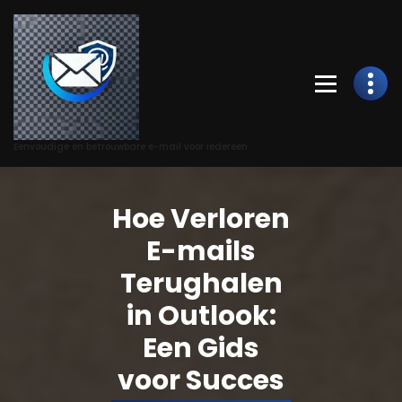
Skip
to
Content
Eenvoudige en betrouwbare e-mail voor iedereen.
Hoe Verloren
E-mails
Terughalen
in Outlook:
Een Gids
voor Succes