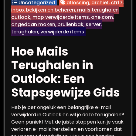
Uncategorized
aflossing
,
archief
,
ctrl z
,
inbox bekijken en beheren
,
mails terughalen
outlook
,
map verwijderde items
,
one.com
,
ongedaan maken
,
prullenbak
,
server
,
terughalen
,
verwijderde items
Hoe Mails
Terughalen in
Outlook: Een
Stapsgewijze Gids
Heb je per ongeluk een belangrijke e-mail
verwijderd in Outlook en wil je deze terughalen?
Geen paniek! Met de juiste stappen kun je vaak
verloren e-mails herstellen en voorkomen dat