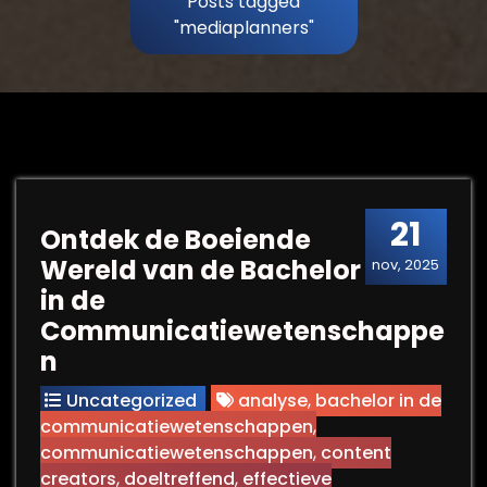
Posts tagged
"mediaplanners"
21
Ontdek de Boeiende
Wereld van de Bachelor
nov, 2025
in de
Communicatiewetenschappe
n
Uncategorized
analyse
,
bachelor in de
communicatiewetenschappen
,
communicatiewetenschappen
,
content
creators
,
doeltreffend
,
effectieve