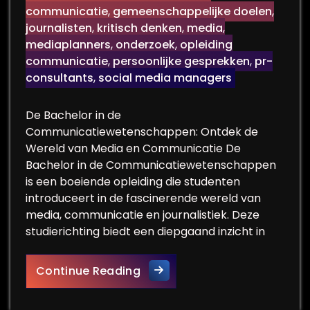
communicatie
,
gemeenschappelijke doelen
,
journalisten
,
kritisch denken
,
media
,
mediaplanners
,
onderzoek
,
opleiding
communicatie
,
persoonlijke gesprekken
,
pr-
consultants
,
social media managers
De Bachelor in de
Communicatiewetenschappen: Ontdek de
Wereld van Media en Communicatie De
Bachelor in de Communicatiewetenschappen
is een boeiende opleiding die studenten
introduceert in de fascinerende wereld van
media, communicatie en journalistiek. Deze
studierichting biedt een diepgaand inzicht in
Ontdek de Boeiende Wereld 
Continue Reading