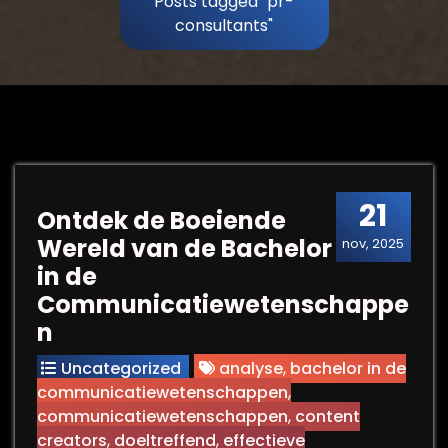
Posts tagged "pr-
consultants"
21
Ontdek de Boeiende
Wereld van de Bachelor
nov, 2025
in de
Communicatiewetenschappe
n
Uncategorized
analyse
,
bachelor in de
communicatiewetenschappen
,
communicatiewetenschappen
,
content
creators
,
doeltreffend
,
effectieve