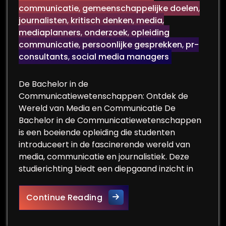
communicatie
,
gemeenschappelijke doelen
,
journalisten
,
kritisch denken
,
media
,
mediaplanners
,
onderzoek
,
opleiding
communicatie
,
persoonlijke gesprekken
,
pr-
consultants
,
social media managers
De Bachelor in de
Communicatiewetenschappen: Ontdek de
Wereld van Media en Communicatie De
Bachelor in de Communicatiewetenschappen
is een boeiende opleiding die studenten
introduceert in de fascinerende wereld van
media, communicatie en journalistiek. Deze
studierichting biedt een diepgaand inzicht in
Ontdek de Boeiende Wereld 
Continue Reading