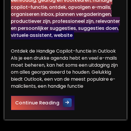
eenvoudig
,
gedrag en voorkeuren
,
handige
copilot-functie
,
ontdek
,
opvolgen e-mails
,
organiseren inbox
,
plannen vergaderingen
,
productiever zijn
,
professioneel zijn
,
relevanter
en persoonlijker suggesties
,
suggesties doen
,
virtuele assistent
,
website
Ontdek de Handige Copilot-functie in Outlook
Als je een drukke agenda hebt en veel e-mails
moet beheren, kan het soms een uitdaging zijn
om alles georganiseerd te houden. Gelukkig
biedt Outlook, een van de meest populaire e-
mailclients, een handige functie
Ontdek de Slimme Copilot-fun
Continue Reading