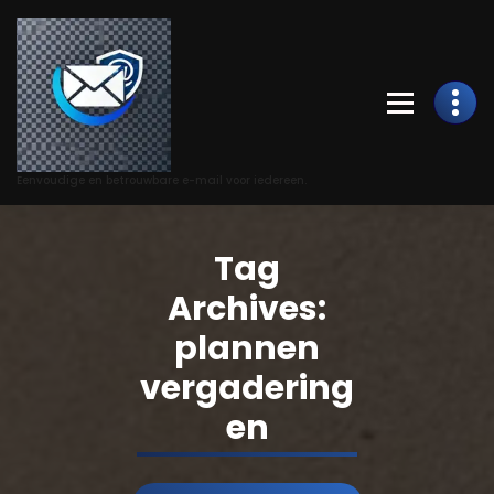
Skip
to
Content
Eenvoudige en betrouwbare e-mail voor iedereen.
Tag
Archives:
plannen
vergadering
en