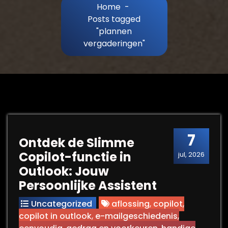
Home
-
Posts tagged
"plannen
vergaderingen"
7
Ontdek de Slimme
Copilot-functie in
jul, 2026
Outlook: Jouw
Persoonlijke Assistent
Uncategorized
aflossing
,
copilot
,
copilot in outlook
,
e-mailgeschiedenis
,