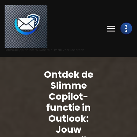
Skip
to
Content
Eenvoudige en betrouwbare e-mail voor iedereen.
Ontdek de
Slimme
Copilot-
functie in
Outlook:
Jouw