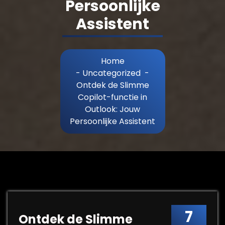
Persoonlijke
Assistent
Home
-
Uncategorized
-
Ontdek de Slimme
Copilot-functie in
Outlook: Jouw
Persoonlijke Assistent
7
Ontdek de Slimme