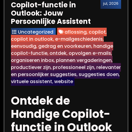
Copilot-functie in
jul, 2026
Outlook: Jouw
Persoonlijke Assistent
Uncategorized
aflossing
,
copilot
,
copilot in outlook
,
e-mailgeschiedenis
,
eenvoudig
,
gedrag en voorkeuren
,
handige
copilot-functie
,
ontdek
,
opvolgen e-mails
,
organiseren inbox
,
plannen vergaderingen
,
productiever zijn
,
professioneel zijn
,
relevanter
en persoonlijker suggesties
,
suggesties doen
,
virtuele assistent
,
website
Ontdek de
Handige Copilot-
functie in Outlook