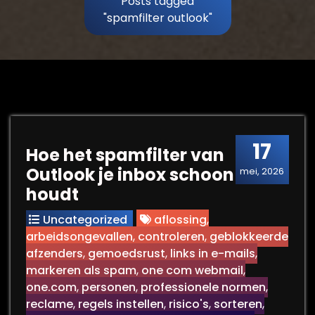
Posts tagged
"spamfilter outlook"
17
Hoe het spamfilter van
Outlook je inbox schoon
mei, 2026
houdt
Uncategorized
aflossing
,
arbeidsongevallen
,
controleren
,
geblokkeerde
afzenders
,
gemoedsrust
,
links in e-mails
,
markeren als spam
,
one com webmail
,
one.com
,
personen
,
professionele normen
,
reclame
,
regels instellen
,
risico's
,
sorteren
,