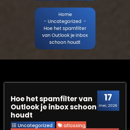
Home
-
Uncategorized
-
Hoe het spamfilter
van Outlook je inbox
schoon houdt
17
Hoe het spamfilter van
Outlook je inbox schoon
mei, 2026
houdt
Uncategorized
aflossing
,