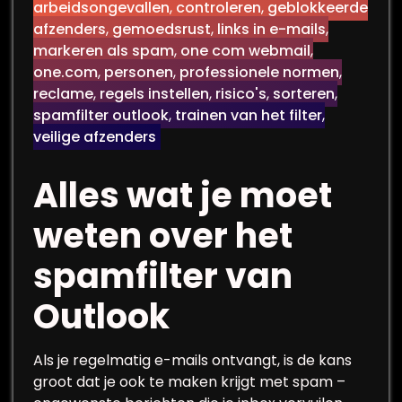
arbeidsongevallen
,
controleren
,
geblokkeerde
afzenders
,
gemoedsrust
,
links in e-mails
,
markeren als spam
,
one com webmail
,
one.com
,
personen
,
professionele normen
,
reclame
,
regels instellen
,
risico's
,
sorteren
,
spamfilter outlook
,
trainen van het filter
,
veilige afzenders
Alles wat je moet
weten over het
spamfilter van
Outlook
Als je regelmatig e-mails ontvangt, is de kans
groot dat je ook te maken krijgt met spam –