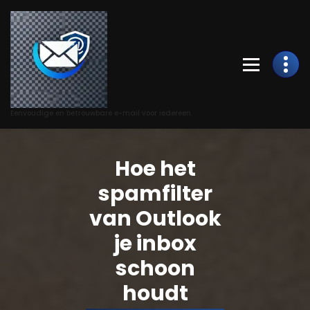
Skip
to
Content
Eenvoudige en betrouwbare e-mail voor iedereen.
Hoe het
spamfilter
van Outlook
je inbox
schoon
houdt