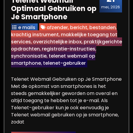
Telenet Webmail
Optimaal Gebruiken op
mei, 2026
Je Smartphone
e mails
afzender
,
bericht
,
bestanden
,
krachtig instrument
,
makkelijke toegang tot
services
,
overzichtelijke inbox
,
praktijkgerichte
opdrachten
,
registratie-instructies
,
synchronisatie
,
telenet webmail op
smartphone
,
telenet-gebruiker
Telenet Webmail Gebruiken op Je Smartphone
Met de opkomst van smartphones is het
steeds gemakkelijker geworden om overal en
altijd toegang te hebben tot je e-mail. Als
Telenet-gebruiker kun je ook eenvoudig je
Telenet webmail gebruiken op je smartphone,
zodat