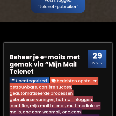
Posts tagged
"telenet-gebruiker"
29
Beheer je e-mails met
gemak via “Mijn Mail
jun, 2026
Telenet
Uncategorized
berichten opstellen
,
betrouwbare
,
carrière succes
,
geautomatiseerde processen
,
gebruikerservaringen
,
hotmail inloggen
,
identifier
,
mijn mail telenet
,
multimediale e-
mails
,
one com webmail
,
one.com
,