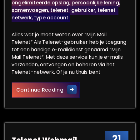
ongelimiteerde opslag
,
persoonlijke lening
,
samenvoegen
,
telenet-gebruiker
,
telenet-
netwerk
,
type account
Alles wat je moet weten over “Mijn Mail
Telenet” Als Telenet-gebruiker heb je toegang
tot een handige e-maildienst genaamd “Mijn
Mail Telenet”. Met deze service kun je e-mails
verzenden, ontvangen en beheren via het
Telenet-netwerk. Of je nu thuis bent
Beheer je e-mails met gemak 
Continue Reading
21