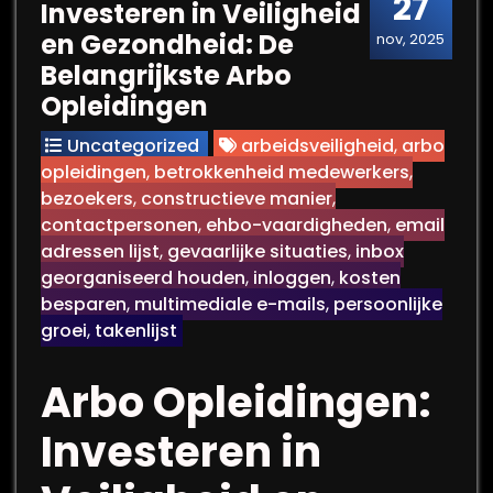
27
Investeren in Veiligheid
en Gezondheid: De
nov, 2025
Belangrijkste Arbo
Opleidingen
Uncategorized
arbeidsveiligheid
,
arbo
opleidingen
,
betrokkenheid medewerkers
,
bezoekers
,
constructieve manier
,
contactpersonen
,
ehbo-vaardigheden
,
email
adressen lijst
,
gevaarlijke situaties
,
inbox
georganiseerd houden
,
inloggen
,
kosten
besparen
,
multimediale e-mails
,
persoonlijke
groei
,
takenlijst
Arbo Opleidingen:
Investeren in