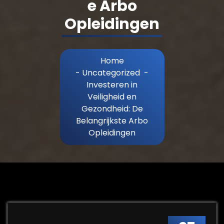
e Arbo
Opleidingen
Home
-
Uncategorized
-
Investeren in
Veiligheid en
Gezondheid: De
Belangrijkste Arbo
Opleidingen