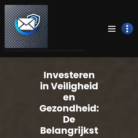
Skip
to
Content
Eenvoudige en betrouwbare e-mail voor iedereen.
Investeren
in Veiligheid
en
Gezondheid:
De
Belangrijkst