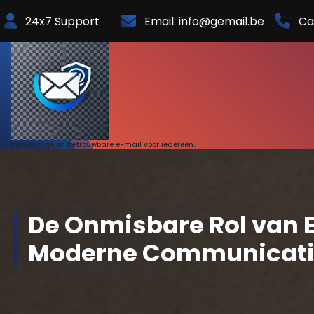
Skip
24x7 Support
Email: info@gemail.be
Ca
to
Content
Eenvoudige en betrouwbare e-mail voor iedereen.
De Onmisbare Rol van E
Moderne Communicati