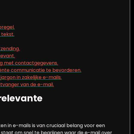
pregel.
 tekst.
rzending.
levant.
ng met contactgegevens.
iënte communicatie te bevorderen.
jargon in zakelijke e-mails.
ntvanger van de e-mail.
 relevante
en in e-mails is van cruciaal belang voor een
 staat om snel te begrijpen waar de e-mail over