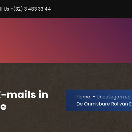
ll Us +(32) 3 483 33 44
-mails in
Home
-
Uncategorized
e
De Onmisbare Rol van 