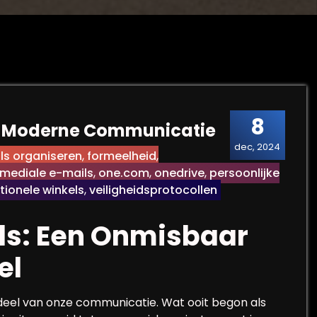
8
in Moderne Communicatie
dec, 2024
ls organiseren
,
formeelheid
,
imediale e-mails
,
one.com
,
onedrive
,
persoonlijke
itionele winkels
,
veiligheidsprotocollen
ls: Een Onmisbaar
el
erdeel van onze communicatie. Wat ooit begon als