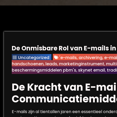
De Onmisbare Rol van E-mails 
Uncategorized
'e-mails
,
archivering
,
e-mai
handschoenen
,
leads
,
marketinginstrument
,
mult
beschermingsmiddelen pbm's
,
skynet email
,
trad
De Kracht van E-mai
Communicatiemidd
E-mails zijn al tientallen jaren een essentieel ond