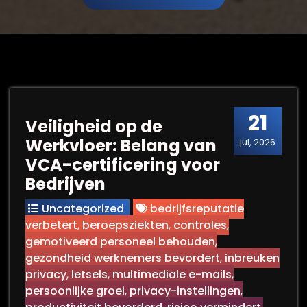
21
Veiligheid op de
Werkvloer: Belang van
jul, 2026
VCA-certificering voor
Bedrijven
Uncategorized
bedrijfsreputatie
verbetert
,
beroepsziekten
,
controles
,
gemotiveerd personeel behouden
,
gezondheid werknemers bevordert
,
inbreuken
privacy
,
letsels
,
multimediale e-mails
,
persoonlijke groei
,
privacy-instellingen
,