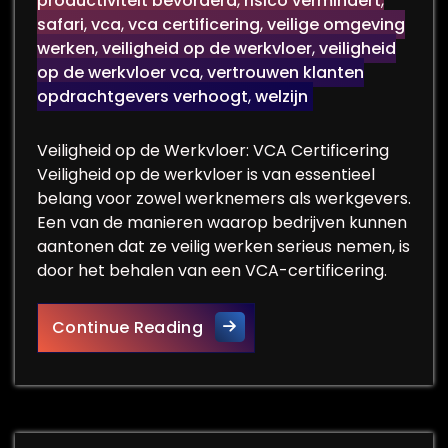
productiviteit bevorderd
,
risico vermindert
,
safari
,
vca
,
vca certificering
,
veilige omgeving
werken
,
veiligheid op de werkvloer
,
veiligheid
op de werkvloer vca
,
vertrouwen klanten
opdrachtgevers verhoogt
,
welzijn
Veiligheid op de Werkvloer: VCA Certificering
Veiligheid op de werkvloer is van essentieel
belang voor zowel werknemers als werkgevers.
Een van de manieren waarop bedrijven kunnen
aantonen dat ze veilig werken serieus nemen, is
door het behalen van een VCA-certificering.
Veiligheid op de Werkvloer: B
Continue Reading