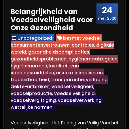
24
Belangrijkheid van
Voedselveiligheid voor
mei, 2026
Onze Gezondheid
Uncategorized
besmet voedsel
,
consumentenvertrouwen
,
controles
,
digitale
wereld
,
gezondheidscomplicaties
,
gezondheidsproblemen
,
hygiënemaatregelen
,
hygiënenormen
,
kwaliteit van
voedingsmiddelen
,
risico minimaliseren
,
traceerbaarheid
,
transparantie
,
verlaging
ziekte-uitbraken
,
voedsel veiligheid
,
voedselproductie
,
voedselveiligheid
,
voedselvergiftiging
,
voedselverwerking
,
wettelijke normen
Voedselveiligheid: Het Belang van Veilig Voedsel