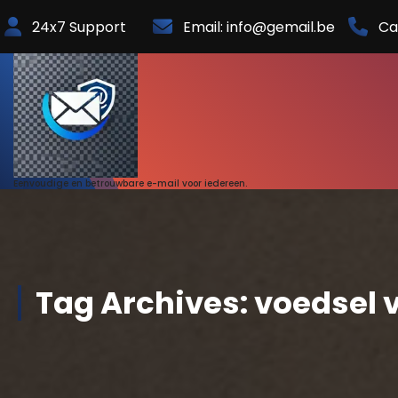
Skip
24x7 Support
Email: info@gemail.be
Ca
to
Content
Eenvoudige en betrouwbare e-mail voor iedereen.
Tag Archives: voedsel v