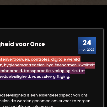
24
gheid voor Onze
mei, 2026
tenvertrouwen
,
controles
,
digitale wereld
,
en
,
hygiënemaatregelen
,
hygiënenormen
,
kwaliteit
eerbaarheid
,
transparantie
,
verlaging ziekte-
oedselveiligheid
,
voedselvergiftiging
,
edselveiligheid is een essentieel aspect van ons
regelen die worden genomen om ervoor te zorgen
o op schadelijke gevolgen voor