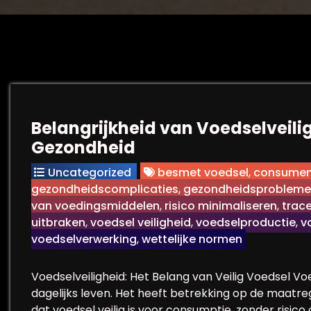
Belangrijkheid van Voedselveili
Gezondheid
Uncategorized
besmet voedsel
,
consumen
gezondheidscomplicaties
,
gezondheidsproblem
van voedingsmiddelen
,
risico minimaliseren
,
trac
uitbraken
,
voedsel veiligheid
,
voedselproductie
,
v
voedselverwerking
,
wettelijke normen
Voedselveiligheid: Het Belang van Veilig Voedsel Vo
dagelijks leven. Het heeft betrekking op de maat
dat voedsel veilig is voor consumptie, zonder risic