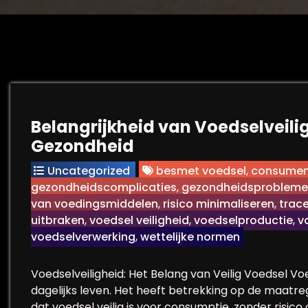
Belangrijkheid van Voedselveili
Gezondheid
Uncategorized
besmet voedsel
,
consumen
gezondheidscomplicaties
,
gezondheidsproblem
van voedingsmiddelen
,
risico minimaliseren
,
trac
uitbraken
,
voedsel veiligheid
,
voedselproductie
,
v
voedselverwerking
,
wettelijke normen
Voedselveiligheid: Het Belang van Veilig Voedsel Vo
dagelijks leven. Het heeft betrekking op de maat
dat voedsel veilig is voor consumptie, zonder risic