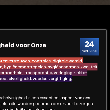
24
gheid voor Onze
mei, 2026
tenvertrouwen
,
controles
,
digitale wereld
,
en
,
hygiënemaatregelen
,
hygiënenormen
,
kwaliteit
eerbaarheid
,
transparantie
,
verlaging ziekte-
oedselveiligheid
,
voedselvergiftiging
,
edselveiligheid is een essentieel aspect van ons
regelen die worden genomen om ervoor te zorgen
o op schadelijke gevolgen voor