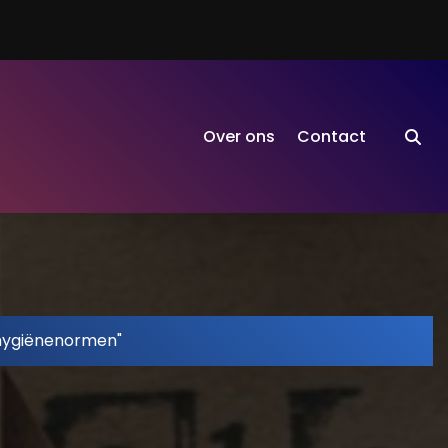
Over ons
Contact
"hygiënenormen"