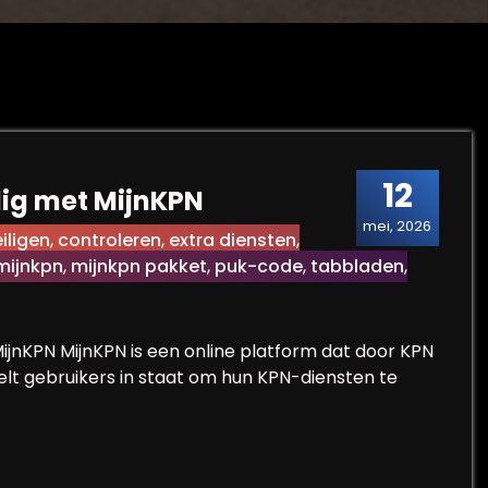
12
ig met MijnKPN
mei, 2026
iligen
,
controleren
,
extra diensten
,
mijnkpn
,
mijnkpn pakket
,
puk-code
,
tabbladen
,
MijnKPN MijnKPN is een online platform dat door KPN
telt gebruikers in staat om hun KPN-diensten te
voudig met MijnKPN