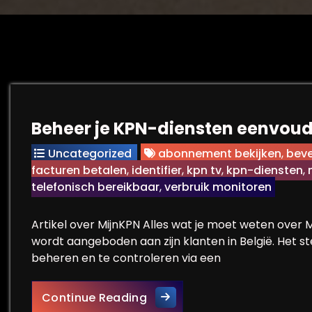
Beheer je KPN-diensten eenvoud
Uncategorized
abonnement bekijken
,
beve
facturen betalen
,
identifier
,
kpn tv
,
kpn-diensten
,
telefonisch bereikbaar
,
verbruik monitoren
Artikel over MijnKPN Alles wat je moet weten over 
wordt aangeboden aan zijn klanten in België. Het s
beheren en te controleren via een
Beheer je KPN-diensten een
Continue Reading