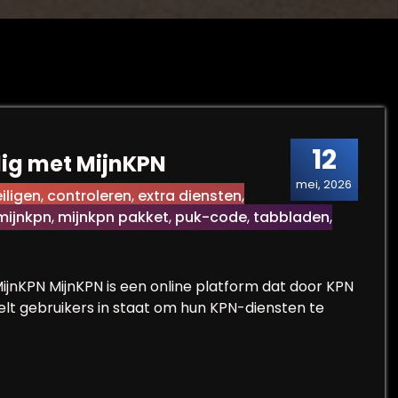
12
ig met MijnKPN
mei, 2026
iligen
,
controleren
,
extra diensten
,
mijnkpn
,
mijnkpn pakket
,
puk-code
,
tabbladen
,
MijnKPN MijnKPN is een online platform dat door KPN
telt gebruikers in staat om hun KPN-diensten te
voudig met MijnKPN