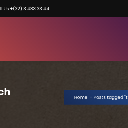
ll Us +(32) 3 483 33 44
sch
Home
-
Posts tagged "t