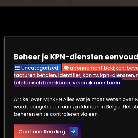
Beheer je KPN-diensten eenvoud
Uncategorized
abonnement bekijken
,
beve
facturen betalen
,
identifier
,
kpn tv
,
kpn-diensten
,
telefonisch bereikbaar
,
verbruik monitoren
Artikel over MijnKPN Alles wat je moet weten over 
wordt aangeboden aan zijn klanten in België. Het s
beheren en te controleren via een
Beheer je KPN-diensten een
Continue Reading