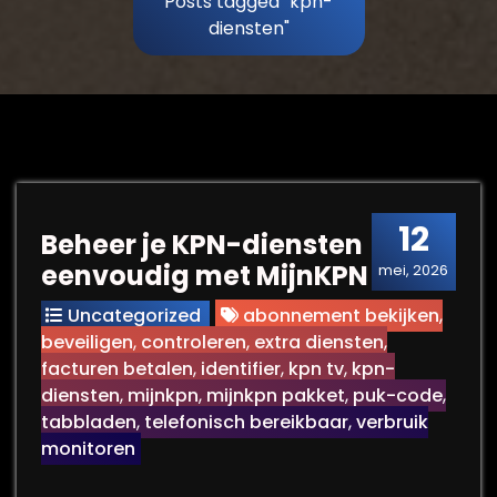
Posts tagged "kpn-
diensten"
12
Beheer je KPN-diensten
eenvoudig met MijnKPN
mei, 2026
Uncategorized
abonnement bekijken
,
beveiligen
,
controleren
,
extra diensten
,
facturen betalen
,
identifier
,
kpn tv
,
kpn-
diensten
,
mijnkpn
,
mijnkpn pakket
,
puk-code
,
tabbladen
,
telefonisch bereikbaar
,
verbruik
monitoren