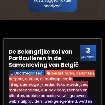
Posts tagged "lokale
bedrijven"
3
De Belangrijke Rol van
Particulieren in de
jun, 2026
Samenleving van België
Uncategorized
belastingen
,
berichten
,
burgers
,
cultuur
,
e-mailapplicatie
,
integratiemogelijkheden
,
lokale bedrijven
,
markteconomie
,
outlook.com
,
rechten en
plichten
,
sociale cohesie
,
vrijwilligerswerk
,
webmailproviders
,
werkgelegenheid
,
wetten