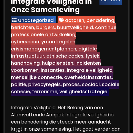
Integrale Veiligheid in
Onze Samenleving
Uncategorized
actoren
,
benadering
,
berichten
,
burgers
,
buurtveiligheid
,
continue
professionele ontwikkeling
,
cybersecuritymaatregelen
crisismanagementplannen
,
digitale
infrastructuur
,
ethische codes
,
fysiek
,
handhaving
,
hulpdiensten
,
incidenten
voorkomen
,
instanties
,
integrale veiligheid
,
menselijke connectie
,
overheidsinstanties
,
politie
,
privacyregels
,
proces
,
sociaal
,
sociale
cohesie
,
terrorisme
,
veiligheidsstrategie
Integrale Veiligheid: Het Belang van een
Alomvattende Aanpak Integrale veiligheid is
een benadering die steeds meer aandacht
krijgt in onze samenleving. Het gaat verder dan