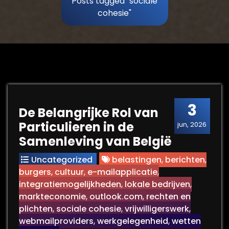
Posts tagged "sociale
cohesie"
3
De Belangrijke Rol van
Particulieren in de
jun, 2026
Samenleving van België
Uncategorized
belastingen
,
berichten
,
burgers
,
cultuur
,
e-mailapplicatie
,
integratiemogelijkheden
,
lokale bedrijven
,
markteconomie
,
outlook.com
,
rechten en
plichten
,
sociale cohesie
,
vrijwilligerswerk
,
webmailproviders
,
werkgelegenheid
,
wetten