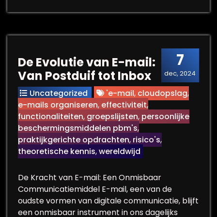
7
De Evolutie van E-mail:
Van Postduif tot Inbox
dec, 2024
Uncategorized
'e-mail
,
cloudopslag
,
e-mails organiseren
,
effectiviteit
,
functionaliteiten
,
groepslijsten
,
persoonlijke
beschermingsmiddelen pbm's
,
praktijkgerichte opdrachten
,
risico's
,
theoretische kennis
,
wereldwijd
De Kracht van E-mail: Een Onmisbaar
Communicatiemiddel E-mail, een van de
oudste vormen van digitale communicatie, blijft
een onmisbaar instrument in ons dagelijks