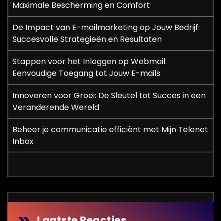
a
Maximale Bescherming en Comfort
g
De Impact van E-mailmarketing op Jouw Bedrijf:
i
Succesvolle Strategieën en Resultaten
n
Stappen voor het Inloggen op Webmail:
Eenvoudige Toegang tot Jouw E-mails
e
r
Innoveren voor Groei: De Sleutel tot Succes in een
Veranderende Wereld
i
Beheer je communicatie efficiënt met Mijn Telenet
n
Inbox
g
Laatste Reacties