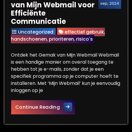
van Mijn Webmail voor
sep, 2024
Efficiënte
Communicatie
Uncategorized
effectief gebruik
,
handschoenen
,
prioriteren
,
risico's
Ontdek het Gemak van Mijn Webmail Webmail
is een handige manier om overal toegang te
hebben tot je e-mails, zonder dat je een
specifiek programma op je computer hoeft te
installeren. Met ‘Mijn Webmail’ kun je eenvoudig
inloggen op je
Ontdek de Voordelen van Mij
Continue Reading