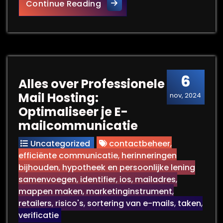
Hoe Werkt E-mail: Een Stapsg
Continue Reading
6
Alles over Professionele
Mail Hosting:
nov, 2024
Optimaliseer je E-
mailcommunicatie
Uncategorized
contactbeheer
,
efficiënte communicatie
,
herinneringen
bijhouden
,
hypotheek en persoonlijke lening
samenvoegen
,
identifier
,
ios
,
mailadres
,
mappen maken
,
marketinginstrument
,
retailers
,
risico's
,
sortering van e-mails
,
taken
,
verificatie