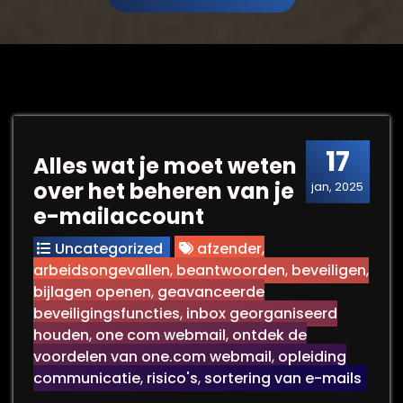
17
Alles wat je moet weten
over het beheren van je
jan, 2025
e-mailaccount
Uncategorized
afzender
,
arbeidsongevallen
,
beantwoorden
,
beveiligen
,
bijlagen openen
,
geavanceerde
beveiligingsfuncties
,
inbox georganiseerd
houden
,
one com webmail
,
ontdek de
voordelen van one.com webmail
,
opleiding
communicatie
,
risico's
,
sortering van e-mails