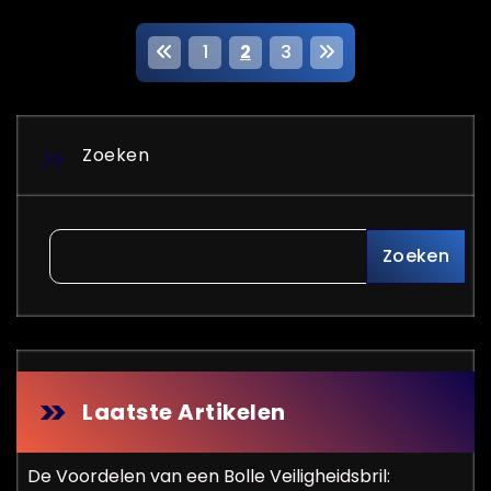
B
1
2
3
e
r
Zoeken
i
c
Zoeken
h
t
e
n
Laatste Artikelen
p
De Voordelen van een Bolle Veiligheidsbril: