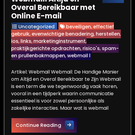
Overal Bereikbaar met
Online E-mail
Uncategorized
beveiligen
,
effectief
gebruik
,
evenwichtige benadering
,
herstellen
,
ios
,
links
,
marketinginstrument
,
praktijkgerichte opdrachten
,
risico's
,
spam-
en prullenbakmappen
,
webmail l
Artikel: Webmail Webmail: De Handige Manier
om Altijd en Overal Bereikbaar te Zijn Webmail
is een term die we tegenwoordig vaak horen,
vooral in een tijdperk waarin communicatie
essentieel is voor zowel persoonlijke als
zakelijke interacties. Maar wat is webmail
De Voordelen van Webmail: Al
Continue Reading