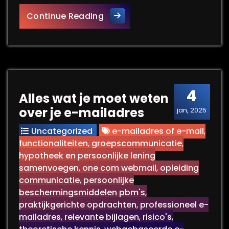
Alles wat je moet weten ove
Continue Reading
4
Alles wat je moet weten
over je e-mailadres
jan, 2025
Uncategorized
e-mailadres of e-mail
,
functionaliteiten
,
groepscommunicatie
,
hypotheek en persoonlijke lening
samenvoegen
,
one com webmail
,
opleiding
communicatie
,
persoonlijke
beschermingsmiddelen pbm's
,
praktijkgerichte opdrachten
,
professioneel e-
mailadres
,
relevante bijlagen
,
risico's
,