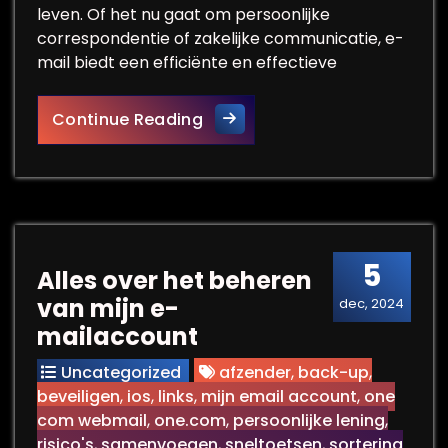
leven. Of het nu gaat om persoonlijke
correspondentie of zakelijke communicatie, e-
mail biedt een efficiënte en effectieve
De Evolutie van E-mail: Van P
Continue Reading
5
Alles over het beheren
van mijn e-
dec, 2024
mailaccount
Uncategorized
afzender
,
back-up
,
beveiligen
,
ios
,
links
,
mijn email account
,
one
com webmail
,
one.com
,
persoonlijke lening
,
risico's
,
samenvoegen
,
sneltoetsen
,
sortering