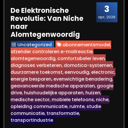
3
De Elektronische
Revolutie: Van Niche
apr, 2026
naar
Alomtegenwoordig
Uncategorized
abonnementsmodel
,
afzender controleren e-mailreactie
,
alomtegenwoordig
,
comfortabeler leven
,
diagnoses verbeteren
,
domotica-systemen
,
duurzamere toekomst
,
eenvoudig
,
electronic
,
energie besparen
,
evenwichtige benadering
,
geavanceerde medische apparaten
,
google
drive
,
huishoudelijke apparaten
,
huizen
,
medische sector
,
mobiele telefoons
,
niche
,
opleiding communicatie
,
ruimte
,
studie
communicatie
,
transformatie
,
transportindustrie