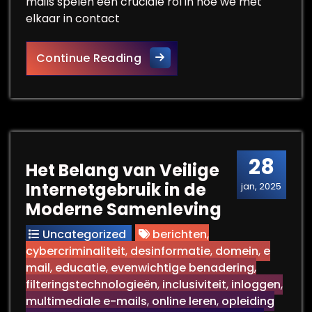
mails spelen een cruciale rol in hoe we met
elkaar in contact
Het Belang van Efficiënt E-m
Continue Reading
28
Het Belang van Veilige
Internetgebruik in de
jan, 2025
Moderne Samenleving
Uncategorized
berichten
,
cybercriminaliteit
,
desinformatie
,
domein
,
e
mail
,
educatie
,
evenwichtige benadering
,
filteringstechnologieën
,
inclusiviteit
,
inloggen
,
multimediale e-mails
,
online leren
,
opleiding