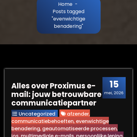
Home
-
Posts tagged
"evenwichtige
benadering"
15
Alles over Proximus e-
mail: jouw betrouwbare
mei, 2026
communicatiepartner
Uncategorized
afzender
,
communicatiebehoeften
,
evenwichtige
benadering
,
geautomatiseerde processen
,
ios
,
multimediale e-mails
,
persoonlijke lening
,