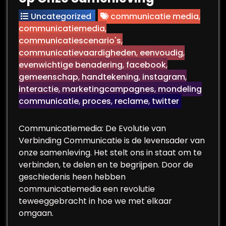
Uncategorized
communicatie media
,
communicatiemedia
,
communicatiescenario's
,
communicatievaardigheden
,
eenvoudig
,
evenwichtige benadering
,
facebook
,
gemeenschap
,
handtekening
,
instagram
,
interactie
,
marketingcampagnes
,
mondeling
communicatie
,
proces
,
reclame
,
twitter
Communicatiemedia: De Evolutie van
Verbinding Communicatie is de levensader van
onze samenleving. Het stelt ons in staat om te
verbinden, te delen en te begrijpen. Door de
geschiedenis heen hebben
communicatiemedia een revolutie
teweeggebracht in hoe we met elkaar
omgaan.