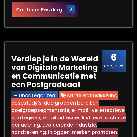
De Impact van Communicati
Continue Reading
6
Verdiep je in de Wereld
van Digitale Marketing
dec, 2025
en Communicatie met
een Postgraduaat
Uncategorized
carrièreontwikkeling
,
casestudy's
,
doelgroepen bereiken
,
doelgroepsegmentatie
,
e-mail live
,
effectieve
strategieën
,
email adressen lijst
,
evenwichtige
benadering
,
evoluerende industrie
,
handtekening
,
inloggen
,
merken promoten
,