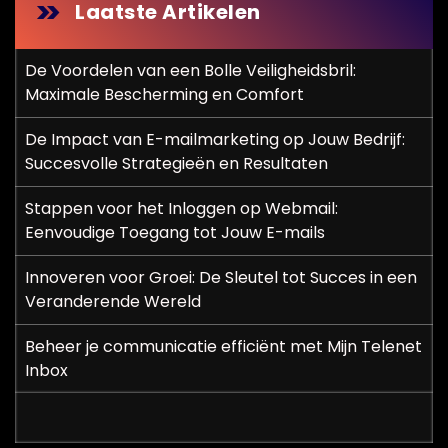
n
Laatste Artikelen
p
De Voordelen van een Bolle Veiligheidsbril:
a
Maximale Bescherming en Comfort
g
De Impact van E-mailmarketing op Jouw Bedrijf:
i
Succesvolle Strategieën en Resultaten
n
Stappen voor het Inloggen op Webmail:
Eenvoudige Toegang tot Jouw E-mails
e
r
Innoveren voor Groei: De Sleutel tot Succes in een
Veranderende Wereld
i
Beheer je communicatie efficiënt met Mijn Telenet
n
Inbox
g