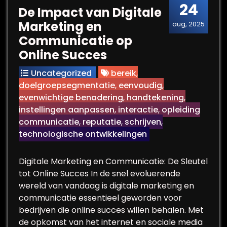
24
De Impact van Digitale
Marketing en
aug, 2025
Communicatie op
Online Succes
Uncategorized
bereik
,
doelgroepsegmentatie
,
eenvoudig
,
evenwichtige benadering
,
handtekening
,
instellingen aanpassen
,
interactie
,
opleiding
communicatie
,
reputatie
,
schrijven
,
technologische ontwikkelingen
Digitale Marketing en Communicatie: De Sleutel
tot Online Succes In de snel evoluerende
wereld van vandaag is digitale marketing en
communicatie essentieel geworden voor
bedrijven die online succes willen behalen. Met
de opkomst van het internet en sociale media