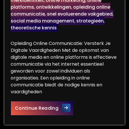
merkidentiteit
,
online marketing
,
online
platforms
,
ontwikkelingen
,
opleiding online
communicatie
,
snel evoluerende vakgebied
,
social media management
,
strategieën
,
theoretische kennis
Opleiding Online Communicatie: Versterk Je
Digitale Vaardigheden Met de opkomst van
digitale media en online platforms is effectieve
communicatie via het internet essentieel
geworden voor zowel individuen als
organisaties. Een opleiding in online
communicatie biedt de nodige kennis en
vaardigheden
Versterk Jouw Digitale Vaar
Continue Reading