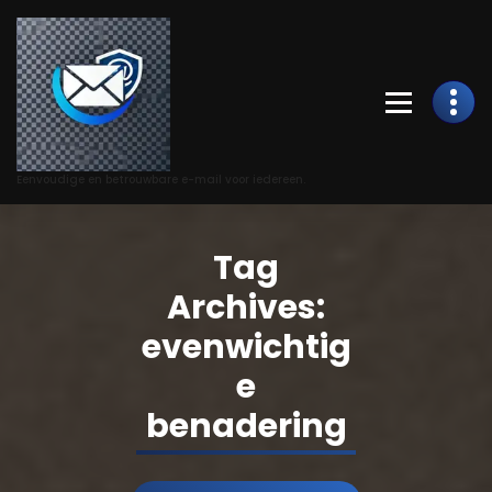
Skip
to
Content
Eenvoudige en betrouwbare e-mail voor iedereen.
Tag
Archives:
evenwichtig
e
benadering