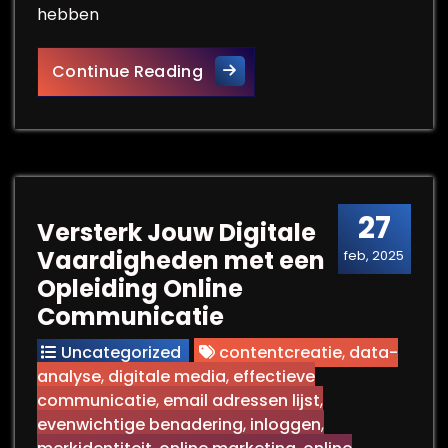
hebben
De Impact van Digitale Mark
Continue Reading
27
Versterk Jouw Digitale
Vaardigheden met een
feb, 2025
Opleiding Online
Communicatie
Uncategorized
contentcreatie
,
data-
analyse
,
digitale media
,
effectieve
communicatie
,
email adressen lijst
,
evenwichtige benadering
,
inloggen
,