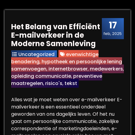
17
Het Belang van Efficiënt
E-mailverkeer in de
feb, 2025
Moderne Samenleving
Uncategorized
evenwichtige
benadering
,
hypotheek en persoonlijke lening
samenvoegen
,
internetbrowser
,
medewerkers
,
opleiding communicatie
,
preventieve
maatregelen
,
risico's
,
tekst
Alles wat je moet weten over e-mailverkeer E-
mailverkeer is een essentieel onderdeel
geworden van ons dagelijks leven. Of het nu
gaat om persoonlijke communicatie, zakelijke
correspondentie of marketingdoeleinden, e-