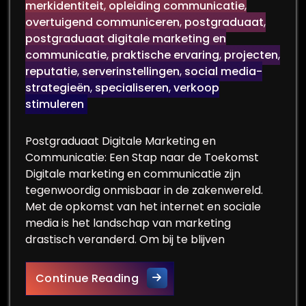
merkidentiteit
,
opleiding communicatie
,
overtuigend communiceren
,
postgraduaat
,
postgraduaat digitale marketing en
communicatie
,
praktische ervaring
,
projecten
,
reputatie
,
serverinstellingen
,
social media-
strategieën
,
specialiseren
,
verkoop
stimuleren
Postgraduaat Digitale Marketing en
Communicatie: Een Stap naar de Toekomst
Digitale marketing en communicatie zijn
tegenwoordig onmisbaar in de zakenwereld.
Met de opkomst van het internet en sociale
media is het landschap van marketing
drastisch veranderd. Om bij te blijven
Verdiep je in de Wereld van
Continue Reading