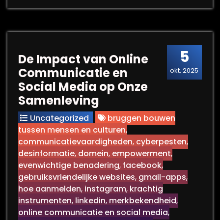
5
De Impact van Online
Communicatie en
okt, 2025
Social Media op Onze
Samenleving
Uncategorized
bruggen bouwen
tussen mensen en culturen
,
communicatievaardigheden
,
cyberpesten
,
desinformatie
,
domein
,
empowerment
,
evenwichtige benadering
,
facebook
,
gebruiksvriendelijke websites
,
gmail-apps
,
hoe aanmelden
,
instagram
,
krachtig
instrumenten
,
linkedin
,
merkbekendheid
,
online communicatie en social media
,