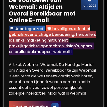
De Voordelen van
Webmail: Altijd en
jan, 2025
Overal Bereikbaar met
Online E-mail
Uncategorized
beveiligen
,
effectief
gebruik
,
evenwichtige benadering
,
herstellen
,
ios
,
links
,
marketinginstrument
,
praktijkgerichte opdrachten
,
risico's
,
spam-
en prullenbakmappen
,
webmail l
Artikel: Webmail Webmail: De Handige Manier
om Altijd en Overal Bereikbaar te Zijn Webmail
is een term die we tegenwoordig vaak horen,
vooral in een tijdperk waarin communicatie
essentieel is voor zowel persoonlijke als
zakelijke interacties. Maar wat is webmail
De Voordelen van Webmail: Al
Continue Reading