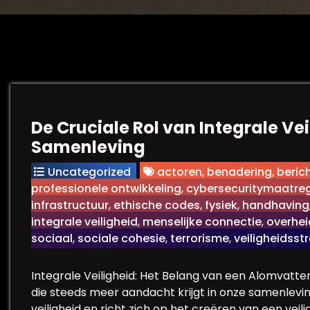
De Cruciale Rol van Integrale Vei
Samenleving
Uncategorized
actoren
,
benadering
,
beric
professionele ontwikkeling
,
cybersecuritymaatre
infrastructuur
,
ethische codes
,
fysiek
,
handhaving
integrale veiligheid
,
menselijke connectie
,
overhei
sociaal
,
sociale cohesie
,
terrorisme
,
veiligheidsst
Integrale Veiligheid: Het Belang van een Alomvatte
die steeds meer aandacht krijgt in onze samenlevi
veiligheid en richt zich op het creëren van een vei