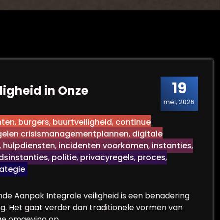
19
ligheid in Onze
mei, 2026
hten
,
burgers
,
buurtveiligheid
,
continue
gelen crisismanagementplannen
,
digitale
,
hulpdiensten
,
incidenten voorkomen
,
instanties
,
dsinstanties
,
politie
,
privacyregels
,
proces
,
rategie
nde Aanpak Integrale veiligheid is een benadering
ng. Het gaat verder dan traditionele vormen van
lige omgeving op