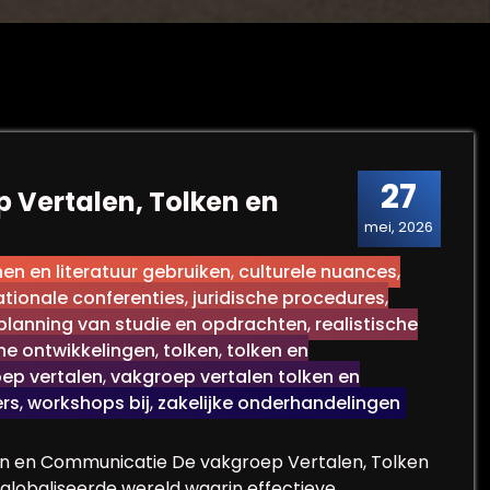
27
Vertalen, Tolken en
mei, 2026
en en literatuur gebruiken
,
culturele nuances
,
ationale conferenties
,
juridische procedures
,
planning van studie en opdrachten
,
realistische
he ontwikkelingen
,
tolken
,
tolken en
ep vertalen
,
vakgroep vertalen tolken en
ers
,
workshops bij
,
zakelijke onderhandelingen
ken en Communicatie De vakgroep Vertalen, Tolken
eglobaliseerde wereld waarin effectieve