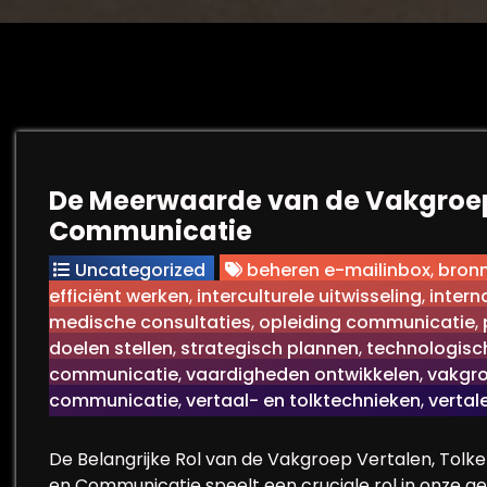
De Meerwaarde van de Vakgroep 
Communicatie
Uncategorized
beheren e-mailinbox
,
bronn
efficiënt werken
,
interculturele uitwisseling
,
intern
medische consultaties
,
opleiding communicatie
,
doelen stellen
,
strategisch plannen
,
technologisc
communicatie
,
vaardigheden ontwikkelen
,
vakgro
communicatie
,
vertaal- en tolktechnieken
,
vertal
De Belangrijke Rol van de Vakgroep Vertalen, Tol
en Communicatie speelt een cruciale rol in onze g