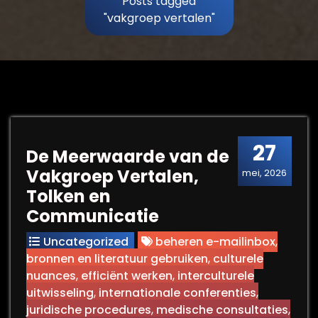
Posts tagged
"vakgroep vertalen"
27
De Meerwaarde van de
Vakgroep Vertalen,
mei, 2026
Tolken en
Communicatie
Uncategorized
beheren e-mailinbox
,
bronnen en literatuur gebruiken
,
culturele
nuances
,
efficiënt werken
,
interculturele
uitwisseling
,
internationale conferenties
,
juridische procedures
,
medische consultaties
,