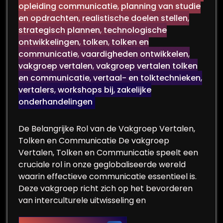
opleiding communicatie
,
planning van studie
en opdrachten
,
realistische doelen stellen
,
strategisch plannen
,
technologische
ontwikkelingen
,
tolken
,
tolken en
communicatie
,
vaardigheden ontwikkelen
,
vakgroep vertalen
,
vakgroep vertalen tolken
en communicatie
,
vertaal- en tolktechnieken
,
vertalers
,
workshops bij
,
zakelijke
onderhandelingen
De Belangrijke Rol van de Vakgroep Vertalen,
Tolken en Communicatie De vakgroep
Vertalen, Tolken en Communicatie speelt een
cruciale rol in onze geglobaliseerde wereld
waarin effectieve communicatie essentieel is.
Deze vakgroep richt zich op het bevorderen
van interculturele uitwisseling en