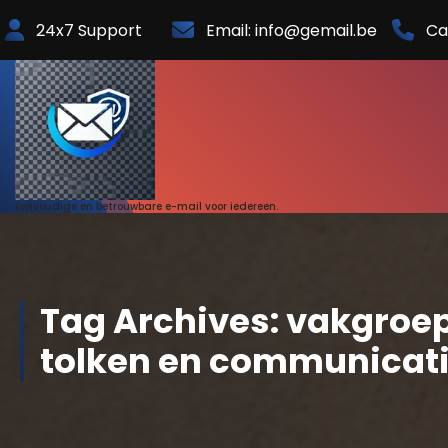
Skip
24x7 Support
Email: info@gemail.be
Ca
to
Content
Eenvoudige en betrouwbare e-mail voor iedereen.
Tag Archives: vakgroep
tolken en communicat