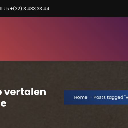
ll Us +(32) 3 483 33 44
 vertalen
Home
-
Posts tagged "
ie