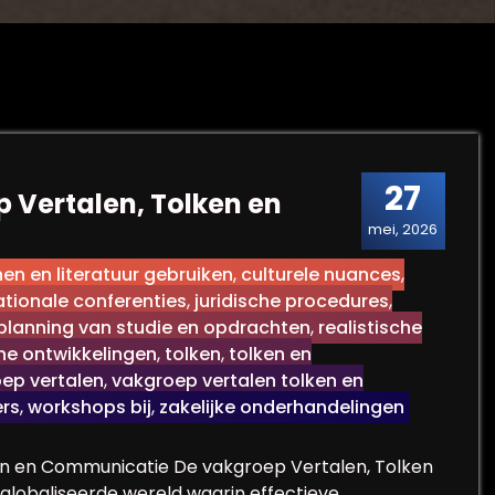
27
Vertalen, Tolken en
mei, 2026
en en literatuur gebruiken
,
culturele nuances
,
ationale conferenties
,
juridische procedures
,
planning van studie en opdrachten
,
realistische
he ontwikkelingen
,
tolken
,
tolken en
ep vertalen
,
vakgroep vertalen tolken en
ers
,
workshops bij
,
zakelijke onderhandelingen
ken en Communicatie De vakgroep Vertalen, Tolken
eglobaliseerde wereld waarin effectieve