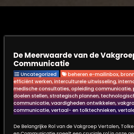
De Meerwaarde van de Vakgroep 
Communicatie
Uncategorized
beheren e-mailinbox
,
bronn
efficiënt werken
,
interculturele uitwisseling
,
intern
medische consultaties
,
opleiding communicatie
,
doelen stellen
,
strategisch plannen
,
technologisc
communicatie
,
vaardigheden ontwikkelen
,
vakgro
communicatie
,
vertaal- en tolktechnieken
,
vertal
De Belangrijke Rol van de Vakgroep Vertalen, Tol
en Communicatie speelt een cruciale rol in onze g