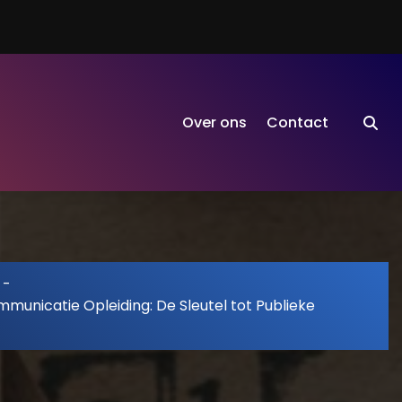
Over ons
Contact
-
municatie Opleiding: De Sleutel tot Publieke