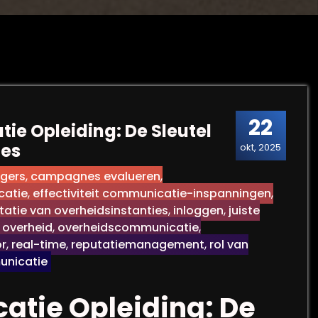
22
e Opleiding: De Sleutel
ces
okt, 2025
gers
,
campagnes evalueren
,
catie
,
effectiviteit communicatie-inspanningen
,
atie van overheidsinstanties
,
inloggen
,
juiste
,
overheid
,
overheidscommunicatie
,
or
,
real-time
,
reputatiemanagement
,
rol van
unicatie
tie Opleiding: De