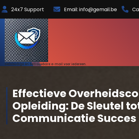
Skip
24x7 Support
Email: info@gemail.be
Ca
to
Content
Eenvoudige en betrouwbare e-mail voor iedereen.
Effectieve Overheids
Opleiding: De Sleutel to
Communicatie Succes