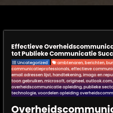
Effectieve Overheidscommunicati
tot Publieke Communicatie Suc
Uncategorized
ambtenaren
,
berichten
,
bur
communicatieprofessionals
,
effectieve communi
email adressen lijst
,
handtekening
,
imago en reput
toon gebruiken
,
microsoft
,
origineel
,
outlook.com
overheidscommunicatie opleiding
,
publieke sect
technologie
,
voordelen opleiding overheidscomm
Overheidscommunica