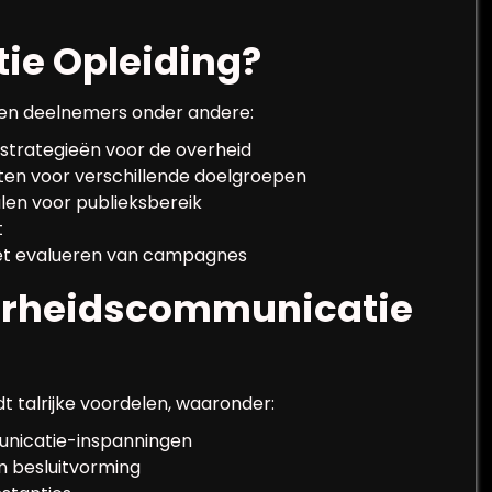
e Opleiding?
eren deelnemers onder andere:
strategieën voor de overheid
ksten voor verschillende doelgroepen
alen voor publieksbereik
t
et evalueren van campagnes
erheidscommunicatie
t talrijke voordelen, waaronder:
municatie-inspanningen
n besluitvorming