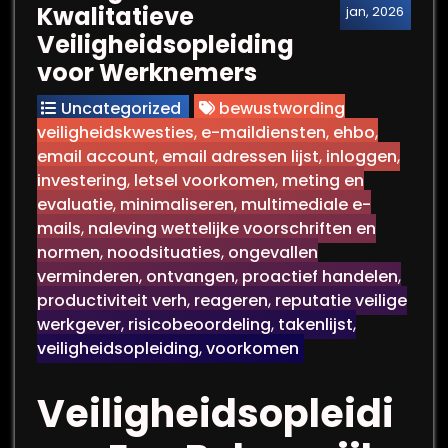
Kwalitatieve
jan, 2026
Veiligheidsopleiding
voor Werknemers
Uncategorized
bewustwording
veiligheidskwesties
,
e-maildiensten
,
ehbo
,
email account
,
email adressen lijst
,
inloggen
,
investering
,
letsel voorkomen
,
meting en
evaluatie
,
minimaliseren
,
multimediale e-
mails
,
naleving wettelijke voorschriften en
normen
,
noodsituaties
,
ongevallen
verminderen
,
ontvangen
,
proactief handelen
,
productiviteit verh
,
reageren
,
reputatie veilige
werkgever
,
risicobeoordeling
,
takenlijst
,
veiligheidsopleiding
,
voorkomen
Veiligheidsopleidi