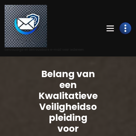
Skip
to
Content
Eenvoudige en betrouwbare e-mail voor iedereen.
Belang van
een
Kwalitatieve
Veiligheidso
pleiding
voor