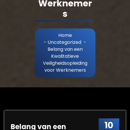
Werknemer
s
Home
-
Uncategorized
-
Belang van een
Kwalitatieve
Veiligheidsopleiding
voor Werknemers
10
Belang van een