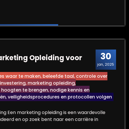
et een Online Communicatie Cursus
30
rketing Opleiding voor
jan, 2025
es waar te maken
,
beleefde taal
,
controle over
investering
,
marketing opleiding
,
 hoogten te brengen
,
nodige kennis en
eën
,
veiligheidsprocedures en protocollen volgen
ing Een marketing opleiding is een waardevolle
tudeerd en op zoek bent naar een carrière in