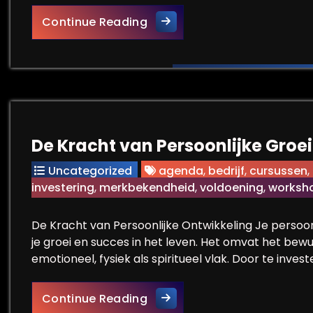
Ultieme Veiligheid: Kies voo
Continue Reading
De Kracht van Persoonlijke Groei
Uncategorized
agenda
,
bedrijf
,
cursussen
,
investering
,
merkbekendheid
,
voldoening
,
worksh
De Kracht van Persoonlijke Ontwikkeling Je persoon
je groei en succes in het leven. Het omvat het bew
emotioneel, fysiek als spiritueel vlak. Door te invest
De Kracht van Persoonlijke G
Continue Reading