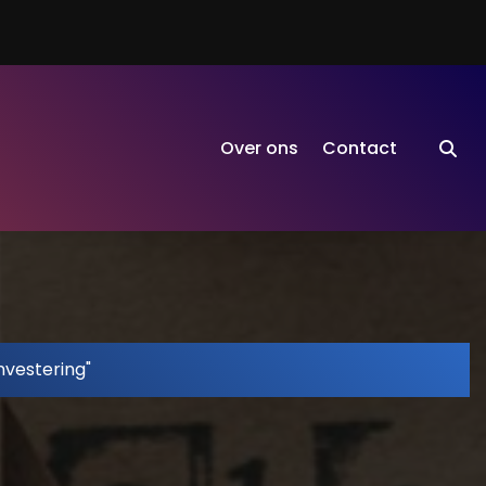
Over ons
Contact
nvestering"