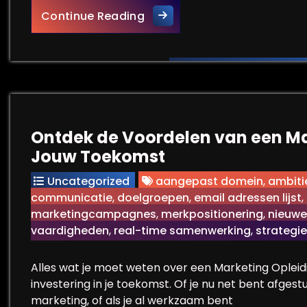
Verbeter je Vaardigheden m
Continue Reading
Ontdek de Voordelen van een Ma
Jouw Toekomst
Uncategorized
aangepast domein
,
ambiti
communicatie
,
doelgroepen
,
email adressen lijst
,
marketingcampagnes
,
merkpositionering
,
nieuwe
vaardigheden
,
real-time samenwerking
,
strategi
Alles wat je moet weten over een Marketing Opleid
investering in je toekomst. Of je nu net bent afges
marketing, of als je al werkzaam bent