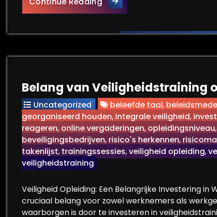
Belang van een Kwalitatieve
Continue Reading
Belang van Veiligheidstraining 
Uncategorized
beleefde taal
,
beleidsmede
georganiseerd houden
,
integrale veiligheid
,
inves
reageren
,
online vergaderingen
,
opleidingsniveau
beveiligingsbedrijven
,
risico's herkennen
,
risicom
takenlijst
,
trainingssessies
,
veiligheid opleiding
,
ve
veiligheidstraining
Veiligheid Opleiding: Een Belangrijke Investering i
cruciaal belang voor zowel werknemers als werkgev
waarborgen is door te investeren in veiligheidstrai