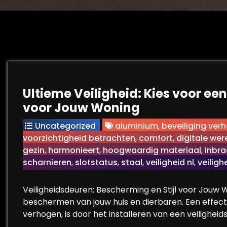
Ultieme Veiligheid: Kies voor een
voor Jouw Woning
Uncategorized
aluminium
,
beveiliging ver
voorzichtigheid betrachten
,
comfort
,
digitale wer
gezin
,
harmonieert
,
hoogwaardig materiaal
,
inbr
scharnieren
,
slotstatus
,
staal
,
veiligheid nl
,
veiligh
Veiligheidsdeuren: Bescherming en Stijl voor Jouw 
beschermen van jouw huis en dierbaren. Een effect
verhogen, is door het installeren van een veiligheids