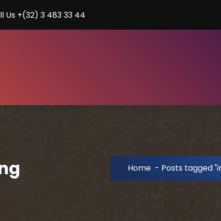
ll Us +(32) 3 483 33 44
ing
Home
-
Posts tagged "i