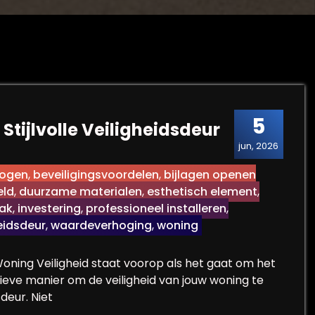
5
 Stijlvolle Veiligheidsdeur
jun, 2026
hogen
,
beveiligingsvoordelen
,
bijlagen openen
eld
,
duurzame materialen
,
esthetisch element
,
aak
,
investering
,
professioneel installeren
,
eidsdeur
,
waardeverhoging
,
woning
Woning Veiligheid staat voorop als het gaat om het
ieve manier om de veiligheid van jouw woning te
deur. Niet