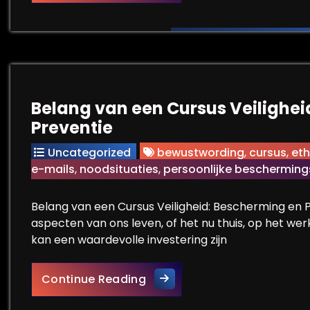
Belang van een Cursus Veilighe
Preventie
Uncategorized
bewustwording
,
cursus
,
eth
e-mails
,
noodsituaties
,
persoonlijke beschermin
Belang van een Cursus Veiligheid: Bescherming en Pr
aspecten van ons leven, of het nu thuis, op het werk
kan een waardevolle investering zijn
Belang van een Cursus Veili
Continue Reading