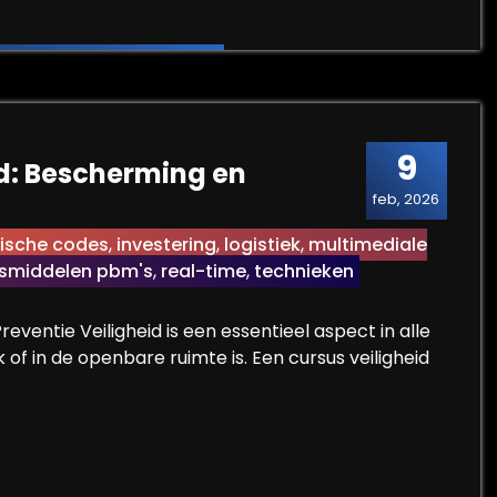
9
id: Bescherming en
feb, 2026
ische codes
,
investering
,
logistiek
,
multimediale
gsmiddelen pbm's
,
real-time
,
technieken
eventie Veiligheid is een essentieel aspect in alle
 of in de openbare ruimte is. Een cursus veiligheid
gheid: Bescherming en Preventie