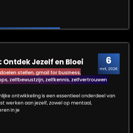
r een Stijlvolle Veiligheidsdeur voor Jouw Woning
6
: Ontdek Jezelf en Bloei
mrt, 2026
doelen stellen
,
gmail for business
,
ops
,
zelfbewustzijn
,
zelfkennis
,
zelfvertrouwen
lijke ontwikkeling is een essentieel onderdeel van
ust werken aan jezelf, zowel op mentaal,
eren in je
roei: Ontdek Jezelf en Bloei