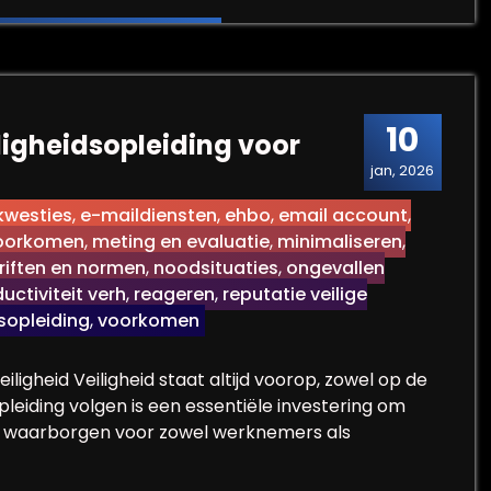
10
ligheidsopleiding voor
jan, 2026
kwesties
,
e-maildiensten
,
ehbo
,
email account
,
voorkomen
,
meting en evaluatie
,
minimaliseren
,
hriften en normen
,
noodsituaties
,
ongevallen
uctiviteit verh
,
reageren
,
reputatie veilige
dsopleiding
,
voorkomen
eiligheid Veiligheid staat altijd voorop, zowel op de
opleiding volgen is een essentiële investering om
 te waarborgen voor zowel werknemers als