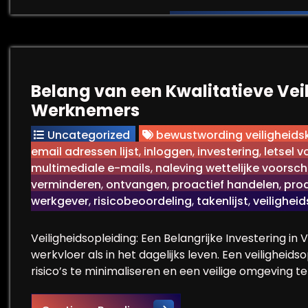
Belang van een Kwalitatieve Vei
Werknemers
Uncategorized
bewustwording veiligheids
email adressen lijst
,
inloggen
,
investering
,
letsel 
multimediale e-mails
,
naleving wettelijke voorsc
verminderen
,
ontvangen
,
proactief handelen
,
prod
werkgever
,
risicobeoordeling
,
takenlijst
,
veilighei
Veiligheidsopleiding: Een Belangrijke Investering in V
werkvloer als in het dagelijks leven. Een veiligheids
risico’s te minimaliseren en een veilige omgeving