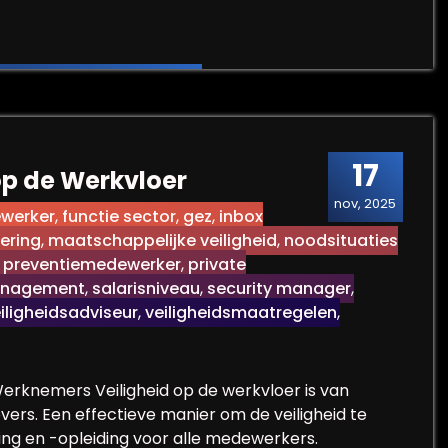
 Veiligheidsopleiding voor Werknemers
17
op de Werkvloer
nov, 2025
werker
,
functie sector
,
gez
,
inbox
tering
,
maatschappelijke veiligheid
,
noodsituaties
,
preventiemedewerker
,
private
anagement
,
salarisniveau
,
security manager
,
iligheidsadviseur
,
veiligheidsmaatregelen
,
n Werknemers Veiligheid op de werkvloer is van
ers. Een effectieve manier om de veiligheid te
ning en -opleiding voor alle medewerkers.