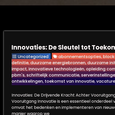
Innovaties: De Sleutel tot Toek
Uncategorized
abonnementsopties
,
block
definitie
,
duurzame energiebronnen
,
duurzame ini
impact
,
innovatieve technologieën
,
opleiding co
pbm's
,
schriftelijk communicatie
,
serverinstelling
ontwikkelingen
,
toekomst van innovatie
,
vacatur
Innovaties: De Drijvende Kracht Achter Vooruitgang
Vooruitgang Innovatie is een essentieel onderdeel
omvat het bedenken en implementeren van nieuwe 
manier waarop we