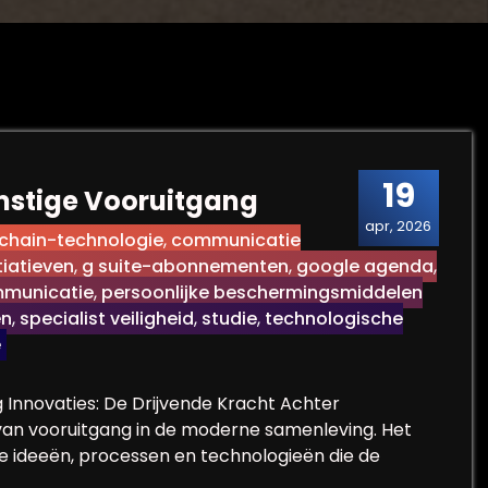
19
omstige Vooruitgang
apr, 2026
chain-technologie
,
communicatie
tiatieven
,
g suite-abonnementen
,
google agenda
,
mmunicatie
,
persoonlijke beschermingsmiddelen
en
,
specialist veiligheid
,
studie
,
technologische
e
 Innovaties: De Drijvende Kracht Achter
 van vooruitgang in de moderne samenleving. Het
ideeën, processen en technologieën die de