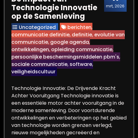
Technologie Innovatie
mrt, 2026
op de Samenleving
Uncategorized
berichten
,
communicatie definitie
,
definitie
,
evolutie van
communicatie
,
google agenda
,
ontwikkelingen
,
opleiding communicatie
,
persoonlijke beschermingsmiddelen pbm's
,
sociale communicatie
,
software
,
veiligheidscultuur
Technologie Innovatie: De Drijvende Kracht
Achter Vooruitgang Technologie innovatie is
een essentiële motor achter vooruitgang in de
moderne samenleving. Door voortdurende
ontwikkelingen en verbeteringen op het gebied
van technologie worden grenzen verlegd,
nieuwe mogelijkheden gecreëerd en