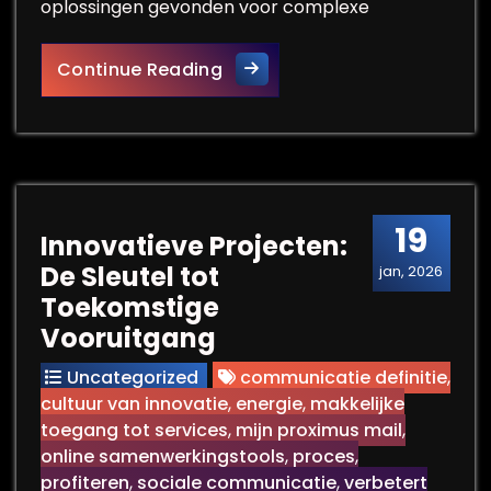
oplossingen gevonden voor complexe
De Impact van Technologie I
Continue Reading
19
Innovatieve Projecten:
De Sleutel tot
jan, 2026
Toekomstige
Vooruitgang
Uncategorized
communicatie definitie
,
cultuur van innovatie
,
energie
,
makkelijke
toegang tot services
,
mijn proximus mail
,
online samenwerkingstools
,
proces
,
profiteren
,
sociale communicatie
,
verbetert