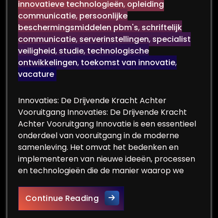
innovatieve technologieën
,
opleiding
communicatie
,
persoonlijke
beschermingsmiddelen pbm's
,
schriftelijk
communicatie
,
serverinstellingen
,
specialist
veiligheid
,
studie
,
technologische
ontwikkelingen
,
toekomst van innovatie
,
vacature
Innovaties: De Drijvende Kracht Achter
Vooruitgang Innovaties: De Drijvende Kracht
Achter Vooruitgang Innovatie is een essentieel
onderdeel van vooruitgang in de moderne
samenleving. Het omvat het bedenken en
implementeren van nieuwe ideeën, processen
en technologieën die de manier waarop we
Innovaties: De Sleutel tot T
Continue Reading