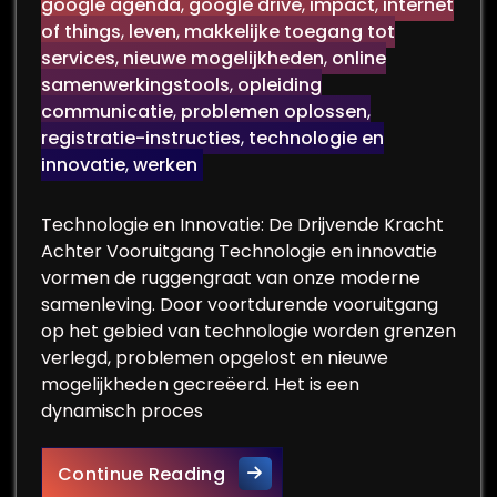
google agenda
,
google drive
,
impact
,
internet
of things
,
leven
,
makkelijke toegang tot
services
,
nieuwe mogelijkheden
,
online
samenwerkingstools
,
opleiding
communicatie
,
problemen oplossen
,
registratie-instructies
,
technologie en
innovatie
,
werken
Technologie en Innovatie: De Drijvende Kracht
Achter Vooruitgang Technologie en innovatie
vormen de ruggengraat van onze moderne
samenleving. Door voortdurende vooruitgang
op het gebied van technologie worden grenzen
verlegd, problemen opgelost en nieuwe
mogelijkheden gecreëerd. Het is een
dynamisch proces
De Rol van Technologie en I
Continue Reading