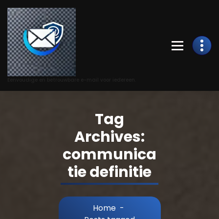
Skip
to
Content
Eenvoudige en betrouwbare e-mail voor iedereen.
Tag
Archives:
communica
tie definitie
Home
-