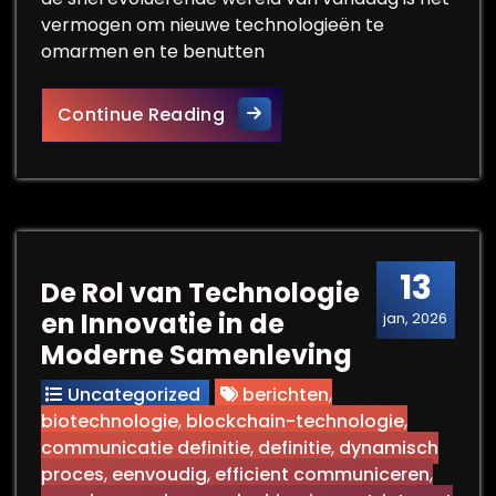
vermogen om nieuwe technologieën te
omarmen en te benutten
De Impact van Technologisch
Continue Reading
13
De Rol van Technologie
en Innovatie in de
jan, 2026
Moderne Samenleving
Uncategorized
berichten
,
biotechnologie
,
blockchain-technologie
,
communicatie definitie
,
definitie
,
dynamisch
proces
,
eenvoudig
,
efficient communiceren
,