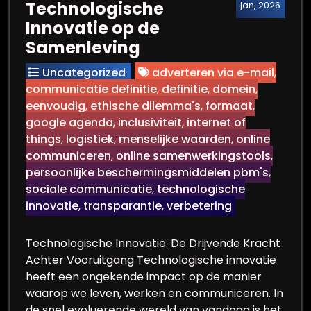
Technologische
jan, 2026
Innovatie op de
Samenleving
Uncategorized
adverteren via e-mail
,
communicatie definitie
,
definitie
,
domein
,
eenvoudig
,
ethische dilemma's
,
formaat
,
google agenda
,
inclusiviteit
,
internet of
things
,
logistiek
,
menselijke waarden
,
online
communiceren
,
online samenwerkingstools
,
persoonlijke beschermingsmiddelen pbm's
,
sociale communicatie
,
technologische
innovatie
,
transparantie
,
verbetering
Technologische Innovatie: De Drijvende Kracht
Achter Vooruitgang Technologische innovatie
heeft een ongekende impact op de manier
waarop we leven, werken en communiceren. In
de snel evoluerende wereld van vandaag is het