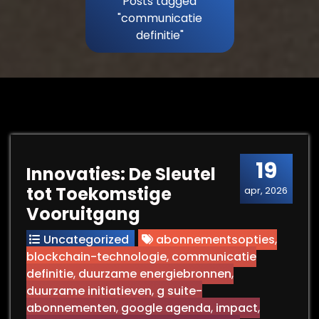
Posts tagged
"communicatie
definitie"
19
Innovaties: De Sleutel
tot Toekomstige
apr, 2026
Vooruitgang
Uncategorized
abonnementsopties
,
blockchain-technologie
,
communicatie
definitie
,
duurzame energiebronnen
,
duurzame initiatieven
,
g suite-
abonnementen
,
google agenda
,
impact
,