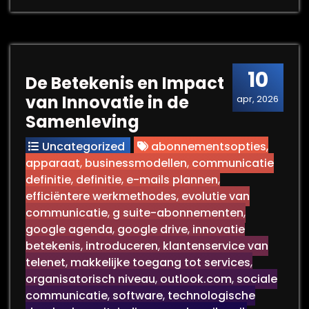
10
De Betekenis en Impact
van Innovatie in de
apr, 2026
Samenleving
Uncategorized
abonnementsopties
,
apparaat
,
businessmodellen
,
communicatie
definitie
,
definitie
,
e-mails plannen
,
efficiëntere werkmethodes
,
evolutie van
communicatie
,
g suite-abonnementen
,
google agenda
,
google drive
,
innovatie
betekenis
,
introduceren
,
klantenservice van
telenet
,
makkelijke toegang tot services
,
organisatorisch niveau
,
outlook.com
,
sociale
communicatie
,
software
,
technologische