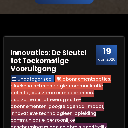
19
Innovaties: De Sleutel
tot Toekomstige
apr, 2026
Vooruitgang
Uncategorized
abonnementsopties
,
blockchain-technologie
,
communicatie
definitie
,
duurzame energiebronnen
,
duurzame initiatieven
,
g suite-
abonnementen
,
google agenda
,
impact
,
innovatieve technologieën
,
opleiding
communicatie
,
persoonlijke
beschermingsmiddelen pbm's
,
schriftelijk