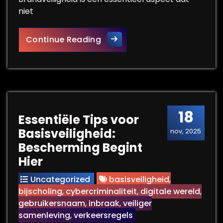
niet
Belang van Brandveiligheid i
Continue Reading
18
Essentiële Tips voor
Basisveiligheid:
nov, 2025
Bescherming Begint
Hier
Uncategorized
basisveiligheid
,
bijscholing
,
cybercriminaliteit
,
digitale wereld
,
gebruikersnaam
,
inbraak
,
veiliger
samenleving
,
verkeersregels