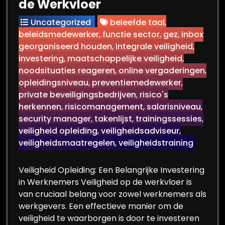
de Werkvloer
Uncategorized
beleefde taal
,
beleidsmedewerker
,
functie sector
,
gez
,
inbox
georganiseerd houden
,
integrale veiligheid
,
investering
,
maatschappelijke veiligheid
,
noodsituaties reageren
,
online vergaderingen
,
opleidingsniveau
,
preventiemedewerker
,
private beveiligingsbedrijven
,
risico's
herkennen
,
risicomanagement
,
salarisniveau
,
security manager
,
takenlijst
,
trainingssessies
,
veiligheid opleiding
,
veiligheidsadviseur
,
veiligheidsmaatregelen
,
veiligheidstraining
Veiligheid Opleiding: Een Belangrijke Investering
in Werknemers Veiligheid op de werkvloer is
van cruciaal belang voor zowel werknemers als
werkgevers. Een effectieve manier om de
veiligheid te waarborgen is door te investeren