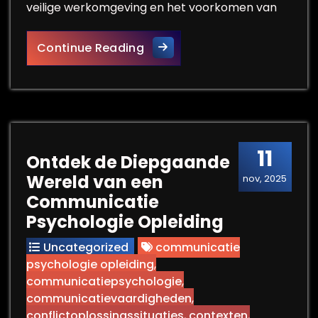
veilige werkomgeving en het voorkomen van
Belang van een Veiligheidsco
Continue Reading
11
Ontdek de Diepgaande
Wereld van een
nov, 2025
Communicatie
Psychologie Opleiding
Uncategorized
communicatie
psychologie opleiding
,
communicatiepsychologie
,
communicatievaardigheden
,
conflictoplossingssituaties
,
contexten
,