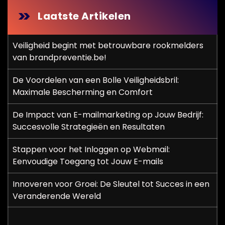
n
Laatste Artikelen
p
Veiligheid begint met betrouwbare rookmelders
a
van brandpreventie.be!
g
De Voordelen van een Bolle Veiligheidsbril:
i
Maximale Bescherming en Comfort
n
De Impact van E-mailmarketing op Jouw Bedrijf:
Succesvolle Strategieën en Resultaten
e
r
Stappen voor het Inloggen op Webmail:
Eenvoudige Toegang tot Jouw E-mails
i
Innoveren voor Groei: De Sleutel tot Succes in een
n
Veranderende Wereld
g