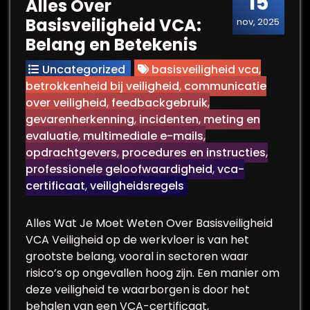
15
Alles Over
Basisveiligheid VCA:
nov, 2025
Belang en Betekenis
Uncategorized
basisveiligheid vca
,
betrokkenheid bij veiligheid
,
communicatie
over veiligheid
,
feedbackgebruik
,
gevarenherkenning
,
incidenten
,
meting en
evaluatie
,
multimediale e-mails
,
opdrachtgevers
,
procedures en instructies
,
professionele geloofwaardigheid
,
vca-
certificaat
,
veiligheidsregels
Alles Wat Je Moet Weten Over Basisveiligheid
VCA Veiligheid op de werkvloer is van het
grootste belang, vooral in sectoren waar
risico’s op ongevallen hoog zijn. Een manier om
deze veiligheid te waarborgen is door het
behalen van een VCA-certificaat,