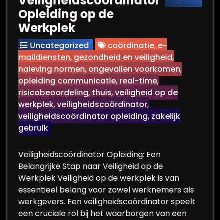
Veiligheidscoördinator
Opleiding op de
Werkplek
Uncategorized
coördinatie
,
e-
maildiensten
,
gezondheid en veiligheid
,
naleving normen
,
ongevallen voorkomen
,
opleiding communicatie
,
real-time
,
risicobeoordeling
,
thuis
,
veiligheid op de
werkplek
,
veiligheidscoördinator
,
veiligheidscoördinator opleiding
,
zakelijk
gebruik
Veiligheidscoördinator Opleiding: Een
Belangrijke Stap naar Veiligheid op de
Werkplek Veiligheid op de werkplek is van
essentieel belang voor zowel werknemers als
werkgevers. Een veiligheidscoördinator speelt
een cruciale rol bij het waarborgen van een