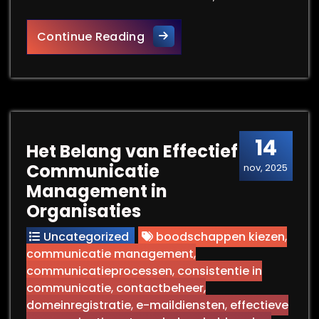
Alles Over Basisveiligheid VC
Continue Reading
14
Het Belang van Effectief
Communicatie
nov, 2025
Management in
Organisaties
Uncategorized
boodschappen kiezen
,
communicatie management
,
communicatieprocessen
,
consistentie in
communicatie
,
contactbeheer
,
domeinregistratie
,
e-maildiensten
,
effectieve