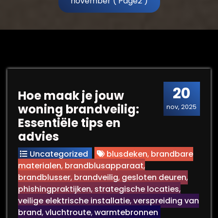
november
( Page2 )
20
Hoe maak je jouw
woning brandveilig:
nov, 2025
Essentiële tips en
advies
Uncategorized
blusdeken
,
brandbare
materialen
,
brandblusapparaat
,
brandblusser
,
brandveilig
,
gesloten deuren
,
phishingpraktijken
,
strategische locaties
,
veilige elektrische installatie
,
verspreiding van
brand
,
vluchtroute
,
warmtebronnen