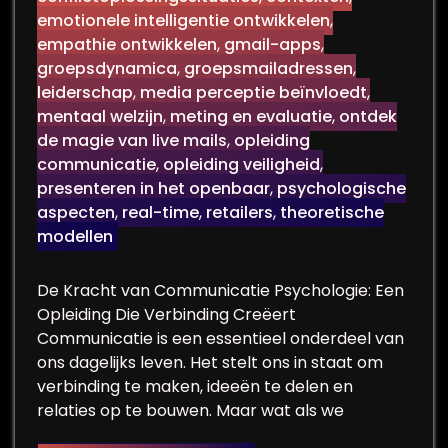
emotionele intelligentie ontwikkelen
,
empathie ontwikkelen
,
gmail-apps
,
groepsdynamica
,
groepsmailadressen
,
leiderschap
,
media perceptie beïnvloedt
,
mentaal welzijn
,
meting en evaluatie
,
ontdek
de magie van live mails
,
opleiding
communicatie
,
opleiding veiligheid
,
presenteren in het openbaar
,
psychologische
aspecten
,
real-time
,
retailers
,
theoretische
modellen
De Kracht van Communicatie Psychologie: Een
Opleiding Die Verbinding Creëert
Communicatie is een essentieel onderdeel van
ons dagelijks leven. Het stelt ons in staat om
verbinding te maken, ideeën te delen en
relaties op te bouwen. Maar wat als we