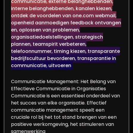
communicatie
,
externe belanghebbenden
,
interne belanghebbenden
,
kanalen kiezen
,
ontdek de voordelen van one.com webmail
,
openheid aanmoedigen feedback ontvangen
en
,
oplossen van problemen
,
organisatiedoelstellingen
,
strategisch
plannen
,
teamspirit verbeteren
,
telefoonnummer
,
timing kiezen
,
transparante
bedrijfscultuur bevorderen
,
transparantie in
communicatie
,
uitvoeren
Communicatie Management: Het Belang van
Effectieve Communicatie in Organisaties
Communicatie is een essentieel onderdeel van
het succes van elke organisatie. Effectief
communicatie management speelt een
cruciale rol bij het tot stand brengen van een
positieve werkomgeving, het stimuleren van
samenwerking