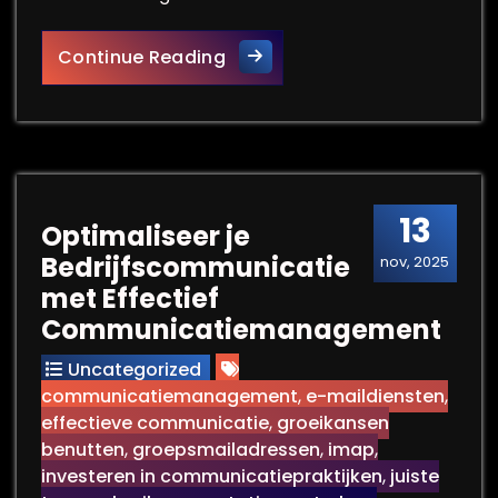
Het Belang van Effectief Co
Continue Reading
13
Optimaliseer je
Bedrijfscommunicatie
nov, 2025
met Effectief
Communicatiemanagement
Uncategorized
communicatiemanagement
,
e-maildiensten
,
effectieve communicatie
,
groeikansen
benutten
,
groepsmailadressen
,
imap
,
investeren in communicatiepraktijken
,
juiste