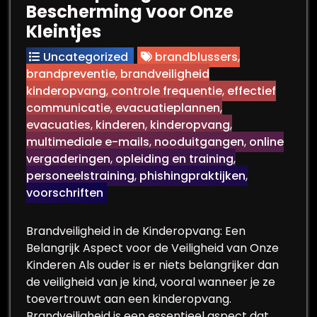
Bescherming voor Onze
Kleintjes
Uncategorized
brandblussers
,
brandpreventie
,
brandveiligheid
kinderopvang
,
controle frequentie
,
effectief
communicatie
,
evacuatieplannen
,
evacuaties
,
kinderen
,
kinderopvang
,
multimediale e-mails
,
nooduitgangen
,
online
vergaderingen
,
opleiding en training
,
personeelstraining
,
phishingpraktijken
,
voorschriften
Brandveiligheid in de Kinderopvang: Een
Belangrijk Aspect voor de Veiligheid van Onze
Kinderen Als ouder is er niets belangrijker dan
de veiligheid van je kind, vooral wanneer je ze
toevertrouwt aan een kinderopvang.
Brandveiligheid is een essentieel aspect dat