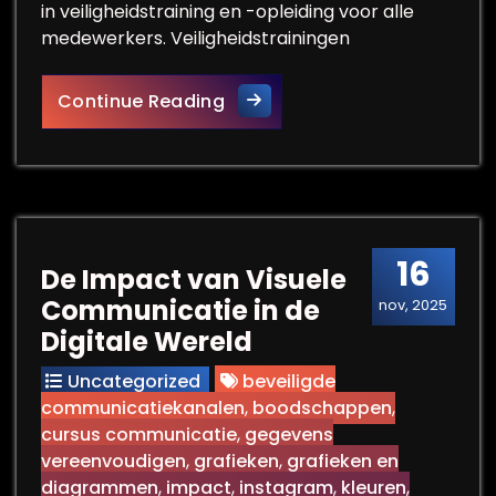
in veiligheidstraining en -opleiding voor alle
medewerkers. Veiligheidstrainingen
Belang van Veiligheidstraini
Continue Reading
16
De Impact van Visuele
Communicatie in de
nov, 2025
Digitale Wereld
Uncategorized
beveiligde
communicatiekanalen
,
boodschappen
,
cursus communicatie
,
gegevens
vereenvoudigen
,
grafieken
,
grafieken en
diagrammen
,
impact
,
instagram
,
kleuren
,